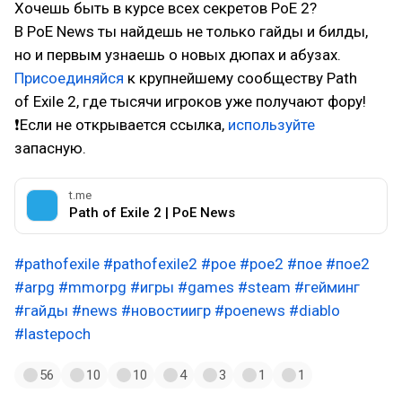
Хочешь быть в курсе всех секретов PoE 2?
В PoE News ты найдешь не только гайды и билды,
но и первым узнаешь о новых дюпах и абузах.
Присоединяйся
к крупнейшему сообществу Path
of Exile 2, где тысячи игроков уже получают фору!
❗Если не открывается ссылка,
используйте
запасную.
t.me
Path of Exile 2 | PoE News
#pathofexile
#pathofexile2
#poe
#poe2
#пое
#пое2
#arpg
#mmorpg
#игры
#games
#steam
#гейминг
#гайды
#news
#новостиигр
#poenews
#diablo
#lastepoch
56
10
10
4
3
1
1