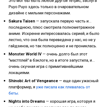
Это мог бы быть любой другой тетрис, заслуга
Puyo Puyo здесь только в очаровательном
дизайне с милыми персонажами.
Sakura Taisen
— запускала первую часть и...
последнюю, плюс смотрела полнометражное
аниме. Искренне интересовалась серией, и было
лестно, что она была переведена у нас, но не у
гайдзинов, но так полноценно и не прониклась.
Monster World IV
— очень долго был этот
"мастплей" в бэклоге, но в итоге запустила, и...
очень скучная игра с примитивнейшими
локациями.
Shinobi: Art of Vengeance
— еще один ужасный
платформер, я
уже писала как плевалась от
беты.
Nights into Dreams
— хорошая игра, которуя я