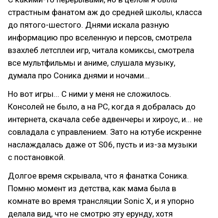
страстным фанатом аж до средней школы, класса
до пятого-шестого. Днями искала разную
информацию про вселенную и персов, смотрела
взахлеб летсплеи игр, читала комиксы, смотрела
все мультфильмы и аниме, слушала музыку,
думала про Соника днями и ночами...
Но вот игры... С ними у меня не сложилось.
Консолей не было, а на PC, когда я добралась до
интернета, скачала себе адвенчеры и хироус, и... не
совладала с управлением. Зато на ютубе искренне
наслаждалась даже от S06, пусть и из-за музыки
с постановкой.
Долгое время скрывала, что я фанатка Соника.
Помню момент из детства, как мама была в
комнате во время трансляции Sonic X, и я упорно
делала вид, что не смотрю эту ерунду, хотя