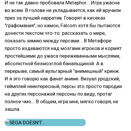
И не так давно пробовала Metaphor... Игра ужасна
во всем. В голове не укладывается, как ей вручили
приз за лучший нарратив. Говорят в кисеках
"графомания", но камон, Falcom хотя бы пытаются
донести текстом что-то: рассказать о мире,
показать химию между персами... В Метафоре
просто издеваются над мозгами игроков и кормят
простейшими до ужаса пережеванными мыслями,
абсолютной безмозглой банальщиной. А в
перерыве, самый вульгарный "анимешный" кринж.
И я это говорю как фанат аниме. Визуал уродский,
геймплей неинтересный, персы это просто пародии
на других персонажей персоны по виду, протаг
полное чмо... В общем, игра мне, мягко говоря, не
зашла.