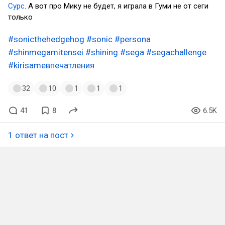
Сурс
. А вот про Мику не будет, я играла в Гуми не от сеги
только
#sonicthehedgehog
#sonic
#persona
#shinmegamitensei
#shining
#sega
#segachallenge
#kirisameвпечатления
32
10
1
1
1
41
8
6.5K
1 ответ на пост