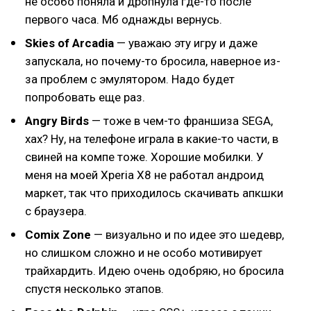
не особо поняла и дропнула где-то после
первого часа. Мб однажды вернусь.
Skies of Arcadia
— уважаю эту игру и даже
запускала, но почему-то бросила, наверное из-
за проблем с эмулятором. Надо будет
попробовать еще раз.
Angry Birds
— тоже в чем-то франшиза SEGA,
хах? Ну, на телефоне играла в какие-то части, в
свиней на компе тоже. Хорошие мобилки. У
меня на моей Xperia X8 не работал андроид
маркет, так что приходилось скачивать апкшки
с браузера.
Comix Zone
— визуально и по идее это шедевр,
но слишком сложно и не особо мотивирует
трайхардить. Идею очень одобряю, но бросила
спустя несколько этапов.