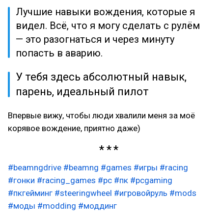
Лучшие навыки вождения, которые я
видел. Всё, что я могу сделать с рулём
— это разогнаться и через минуту
попасть в аварию.
У тебя здесь абсолютный навык,
парень, идеальный пилот
Впервые вижу, чтобы люди хвалили меня за моё
корявое вождение, приятно даже)
#beamngdrive
#beamng
#games
#игры
#racing
#гонки
#racing_games
#pc
#пк
#pcgaming
#пкгейминг
#steeringwheel
#игровойруль
#mods
#моды
#modding
#моддинг