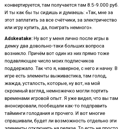
конвертируется, там получается там 8.5-9.000 руб.
И ты как бы ты сидишь и думаешь: «Так, мне за
этот заплатить за все счётчики, за электричество
или игру купить, да, поиграть немного».
Adskeatake:
Ну вот у меня лично после игры в
демку два довольно-таки больших вопроса
возникло. Причём вот один из них прямо тоже
подавляющее число моих подписчиков
поддержало. Так что я, наверное, с него и начну. В
игре есть элементы выживастика, там голод,
жажда, усталость, которые, ну вот, на мой
скромный взгляд, немножечко могли портить
временами игровой опыт. Я уже видел, что вы там
анонсировали, пообещали как-то подправить
тайминги голодания и прочего. И вот многие
спрашивали, будет ли возможность отдельно эти
элементы отключить на релизе. То есть не просто