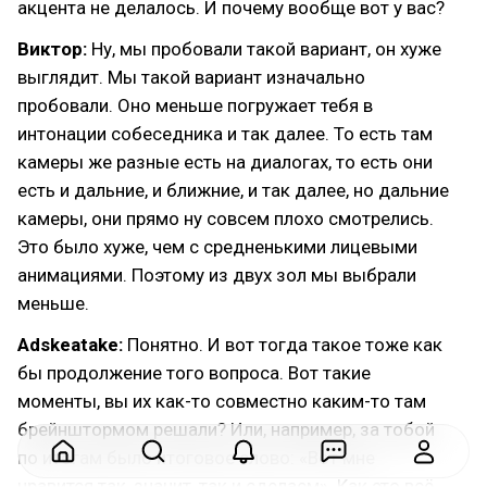
акцента не делалось. И почему вообще вот у вас?
Виктор:
Ну, мы пробовали такой вариант, он хуже
выглядит. Мы такой вариант изначально
пробовали. Оно меньше погружает тебя в
интонации собеседника и так далее. То есть там
камеры же разные есть на диалогах, то есть они
есть и дальние, и ближние, и так далее, но дальние
камеры, они прямо ну совсем плохо смотрелись.
Это было хуже, чем с средненькими лицевыми
анимациями. Поэтому из двух зол мы выбрали
меньше.
Adskeatake:
Понятно. И вот тогда такое тоже как
бы продолжение того вопроса. Вот такие
моменты, вы их как-то совместно каким-то там
брейнштормом решали? Или, например, за тобой
по итогам было итоговое слово: «Вот мне
нравится так, значит, так и сделаем». Как это всё