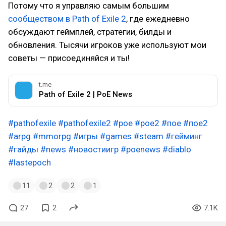
Потому что я управляю самым большим
сообществом в Path of Exile 2
, где ежедневно
обсуждают геймплей, стратегии, билды и
обновления. Тысячи игроков уже используют мои
советы — присоединяйся и ты!
t.me
Path of Exile 2 | PoE News
#pathofexile
#pathofexile2
#poe
#poe2
#пое
#пое2
#arpg
#mmorpg
#игры
#games
#steam
#гейминг
#гайды
#news
#новостиигр
#poenews
#diablo
#lastepoch
11
2
2
1
27
2
7.1K