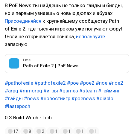
В PoE News ты найдешь не только гайды и билды,
но и первым узнаешь о новых дюпах и абузах.
Присоединяйся
к крупнейшему сообществу Path
of Exile 2, где тысячи игроков уже получают фору!
❗Если не открывается ссылка,
используйте
запасную.
t.me
Path of Exile 2 | PoE News
#pathofexile
#pathofexile2
#poe
#poe2
#пое
#пое2
#arpg
#mmorpg
#игры
#games
#steam
#гейминг
#гайды
#news
#новостиигр
#poenews
#diablo
#lastepoch
0.3 Build Witch - Lich
17
8
2
1
1
1
1