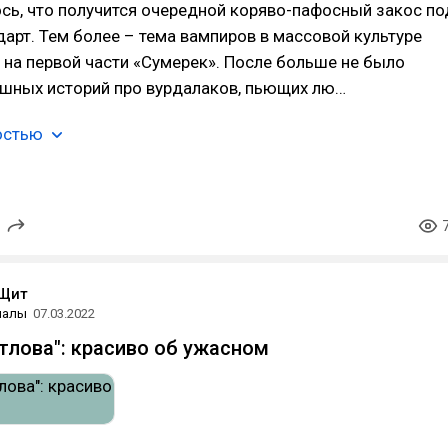
сь, что получится очередной коряво-пафосный закос по
арт. Тем более – тема вампиров в массовой культуре
 на первой части «Сумерек». После больше не было
ешных историй про вурдалаков, пьющих лю…
остью
Щит
иалы
07.03.2022
тлова": красиво об ужасном