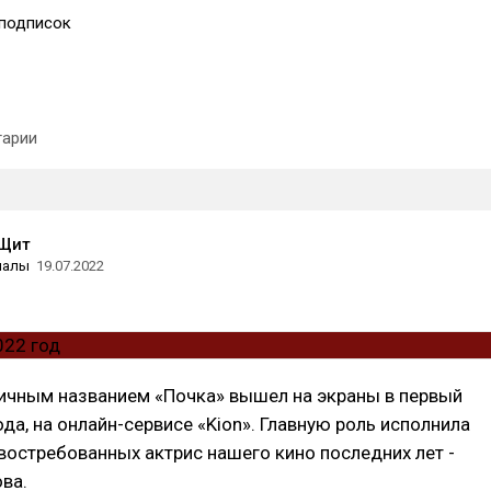
подписок
арии
Щит
иалы
19.07.2022
ничным названием «Почка» вышел на экраны в первый
ода, на онлайн-сервисе «Kion». Главную роль исполнила
востребованных актрис нашего кино последних лет -
ва.