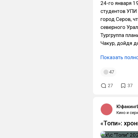
24-го января 1
студентов УПИ 
город Серов, 
северного Урал
Тургруппа план
Чакур, дойдя д
Показать полн
47
27
37
Юфакинг
Кино и сер
«Топи»: хро