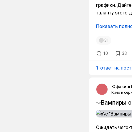
графики. Дайте
таланту этого 
Показать полн
31
10
38
1 ответ на пост
Юфакинг
Кино и сер
-«Вампиры с
Ожидать чего-т