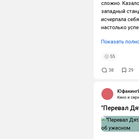
сложно. Казало
западный станд
исчерпала себя
настолько усп
Показать полн
55
38
29
Юфакинг
Кино и сер
"Перевал Дя