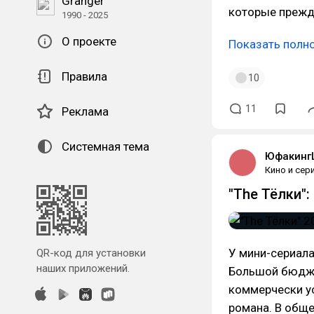
Granger
которые прежд
1990 - 2025
О проекте
Показать полн
Правила
10
11
Реклама
Системная тема
Юфакинг
Кино и сер
"The Тёлки":
У мини-сериала
QR-код для установки
наших приложений.
Большой бюдже
коммерчески ус
романа. В обще