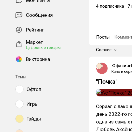
Моя лента
4
подписчика
7
Сообщения
Рейтинг
Посты
Коммент
Маркет
Цифровые товары
Свежее
Викторина
Юфакинг
Кино и сер
Темы
"Почка"
Офтоп
Игры
Сериал с лако
день 2022-го г
Гайды
одна из самых 
Любовь Аксёно