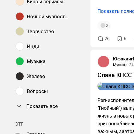
Кино и сериалы
Показать полн
Ночной музпостинг
2
Творчество
26
6
Инди
Юфакинг
Музыка
Музыка
24
Слава КПСС 
Железо
Вопросы
Рэп-исполните
Показать все
"Гнойный") вып
жизнь в новых 
приспосабливаю
DTF
важным, завтра