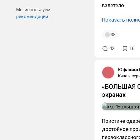
взлетело.
Мы используем
рекомендации.
Показать полн
38
42
16
Юфакинг
Кино и сер
«БОЛЬШАЯ С
экранах
Поистине одар
достойное про
первоклассног