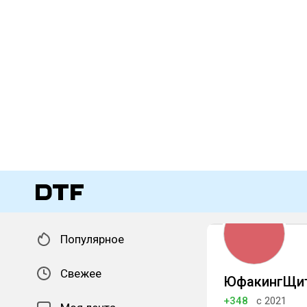
Популярное
Свежее
ЮфакингЩи
+348
с 2021