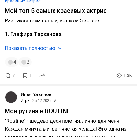
красивых актрис
Мой топ-5 самых красивых актрис
Раз такая тема пошла, вот мои 5 хотеек:
1. Глафира Тарханова
Показать полностью
4
2
7
1
1.3K
Илья Ульянов
Игры
25.12.2025
Моя рутина в ROUTINE
"Routine" - шедевр десятилетия, лично для меня.
Каждая минута в игре - чистая услада! Это одна из
немногих игрулек, которые я готов таскать на