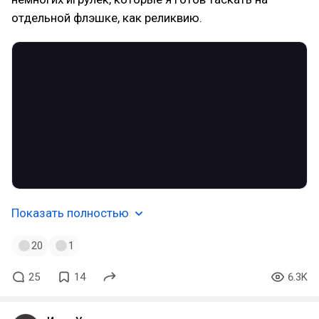
отдельной флэшке, как реликвию.
Показать полностью
20
1
25
14
6.3K