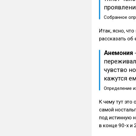
проявлени
Собранное опр
Итак, ясно, что
рассказать об 
Анемония
-
переживал
чувство н
кажутся е
Определение их
К чему тут это 
самой ностальг
под истинную 
в конце 90-х и