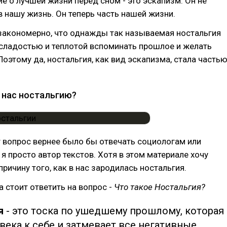
е о лучшей жизни перед сном - это эскапизм. Он не
в нашу жизнь. Он теперь часть нашей жизни.
закономерно, что однажды так называемая ностальгия
 сладостью и теплотой вспоминать прошлое и желать
 Поэтому да, ностальгия, как вид эскапизма, стала часть
в нас ностальгию?
 вопрос вернее было бы отвечать социологам или
 я просто автор текстов. Хотя в этом материале хочу
ричину того, как в нас зародилась ностальгия.
а стоит ответить на вопрос -
Что такое Ностальгия?
ия
- это тоска по ушедшему прошлому, которая
века к себе и затмевает все негативные