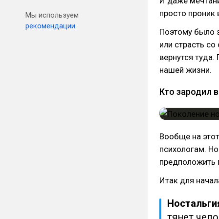
И даже мечтани
просто проник 
Мы используем
рекомендации.
Поэтому было 
или страсть со
вернутся туда.
нашей жизни.
Кто зародил 
Вообще на этот
психологам. Но
предположить п
Итак для начал
Ностальг
тянет чело