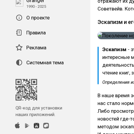
Granger
отражают их ду
1990 - 2025
Советвейв. Кот
О проекте
Эскапизм и ег
Правила
Реклама
Эскапизм
- 
интересные м
Системная тема
деятельность
чтение книг, 
Определения из
В наше время э
нас стало норм
QR-код для установки
Либо просмотр 
наших приложений.
новостей где-т
методом эскапи