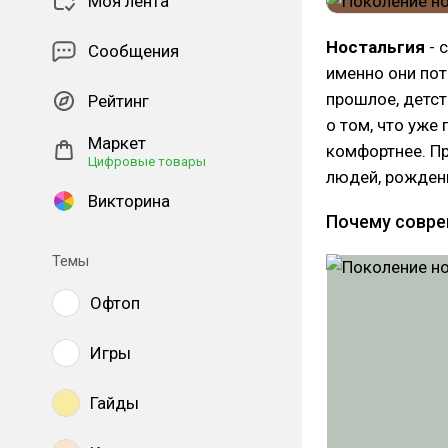
Моя лента
Ностальгия
- 
Сообщения
именно они по
прошлое, детст
Рейтинг
о том, что уже
Маркет
комфортнее. Пр
Цифровые товары
людей, рожденн
Викторина
Почему совре
Темы
Офтоп
Игры
Гайды