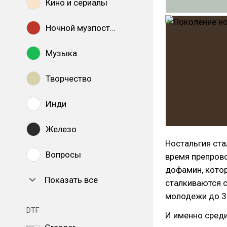
Кино и сериалы
Ночной музпостинг
Музыка
Творчество
Инди
Железо
Ностальгия ста
Вопросы
время препрово
дофамин, котор
Показать все
сталкиваются с
молодежи до 35
DTF
И именно среди