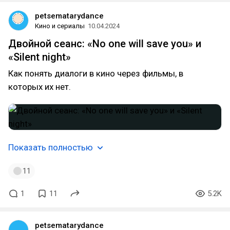
petsematarydance
Кино и сериалы
10.04.2024
Двойной сеанс: «No one will save you» и
«Silent night»
Как понять диалоги в кино через фильмы, в
которых их нет.
Показать полностью
11
1
11
5.2K
petsematarydance