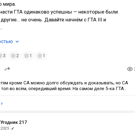
о мира.
 части ГТА одинаково успешны — некоторые были
другие... не очень. Давайте начнём с ГТА III и
…
остью
3
2
1
1
стям кроме СА можно долго обсуждать и доказывать, но СА
топ во всём, опередивший время. На самом деле 5-ка ГТА
ризнание лишь как онлайн дрочильня для школьников, где было
нлайн лобби, в которое античит добавили спустя 10 лет после
у всех. Когда анонсили ремейк, я думал что сделают на
5, и мир наконец познает легендарную игру заново, но они
Угодник 217
ьтяшный высер. Есть мнение, что они просто поняли, что
и СА на движок 5-ки, то на этом фоне 5-ка стала бы казаться
.2025
ожет быть даже и будущая 6-ка...