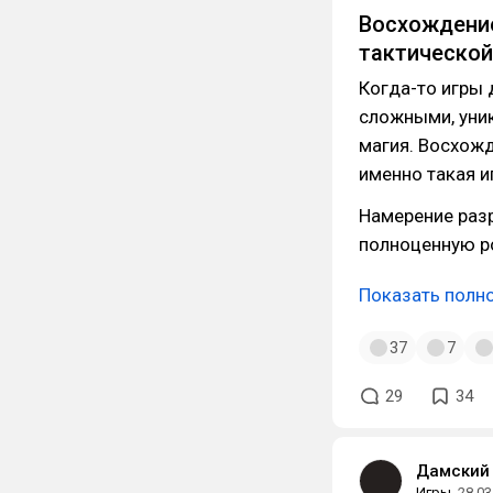
Восхождение 
тактической
Когда-то игры 
сложными, уник
магия. Восхожд
именно такая и
Намерение раз
полноценную р
Показать полн
37
7
29
34
Дамский 
Игры
28.03