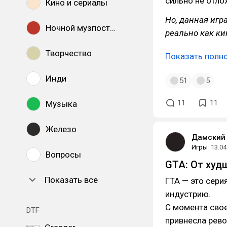
сильно не отло
Кино и сериалы
Но, данная игр
Ночной музпостинг
реально как ки
Творчество
Показать полн
Инди
51
5
11
11
Музыка
Железо
Дамский 
Игры
13.04
Вопросы
GTA: От худ
Показать все
ГТА — это сери
индустрию.
С момента свое
DTF
привнесла рев