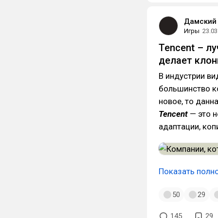
Дамский 
Игры
23.03
Tencent – л
делает клон
В индустрии вид
большинство ко
новое, то данн
Tencent
— это н
адаптации, коп
Показать полн
50
29
145
29