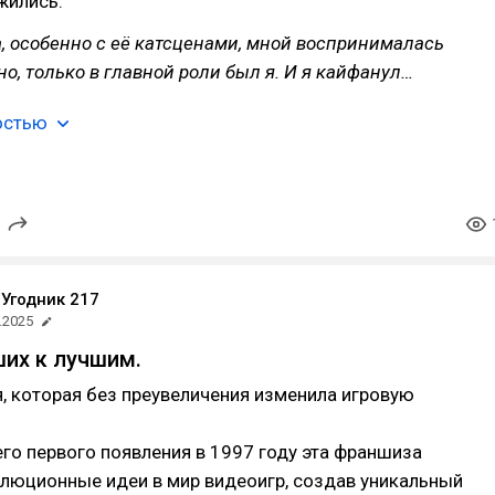
жились.
а, особенно с её катсценами, мной воспринималась
но, только в главной роли был я. И я кайфанул…
остью
Угодник 217
.2025
ших к лучшим.
я, которая без преувеличения изменила игровую
го первого появления в 1997 году эта франшиза
олюционные идеи в мир видеоигр, создав уникальный