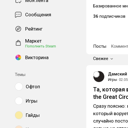
Моя лента
Базированное мн
Сообщения
36
подписчиков
Рейтинг
Маркет
Посты
Коммент
Пополнить Steam
Викторина
Свежее
Дамский 
Темы
Игры
02.05
Офтоп
Та, которая 
the Great Cir
Игры
Сразу поясню: 
который ворует
Гайды
случайно посто