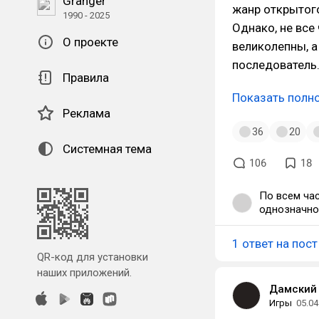
Granger
жанр открытог
1990 - 2025
Однако, не все
О проекте
великолепны, а 
последователь
Правила
Показать полн
Реклама
36
20
Системная тема
106
18
По всем ча
однозначно 
получила п
читерское о
1 ответ на пост
релиза) Сюжет, масштаб, разнообразие механик - СА тут без вариантов
QR-код для установки
выигрывает 
наших приложений.
движке ГТА 
Дамский 
сделали мул
перенеси он
Игры
05.04
гавном. А м