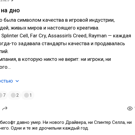
ь на дно
то была символом качества в игровой индустрии,
ей, живых миров и настоящего креатива.
, Splinter Cell, Far Cry, Assassin’s Creed, Rayman — каждая
когда-то задавала стандарты качества и продавалась
пий.
пания, в которую никто не верит: ни игроки, ни
ного…
остью
7
2
1
исофт давно умер. Ни нового Драйвера, ни Спинтер Селла, ни
чего. Одни и те же дрочильни каждый год.