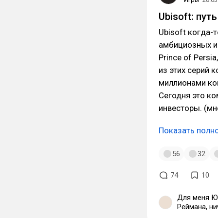
Ubisoft: пут
Ubisoft когда-
амбициозных ид
Prince of Persia
из этих серий 
миллионами ко
Сегодня это ком
инвесторы. (м
Показать полн
56
32
74
10
Для меня Юб
Реймана, ни