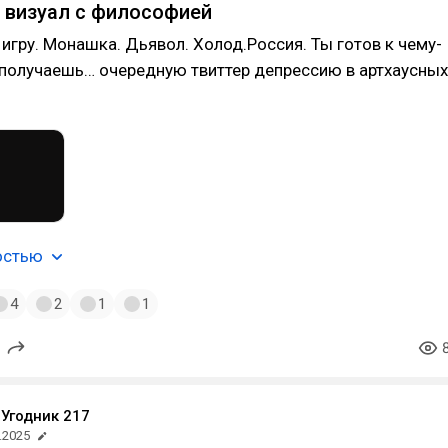
о визуал с философией
игру. Монашка. Дьявол. Холод.Россия. Ты готов к чему-
 получаешь… очередную твиттер депрессию в артхаусных
остью
4
2
1
1
Угодник 217
.2025