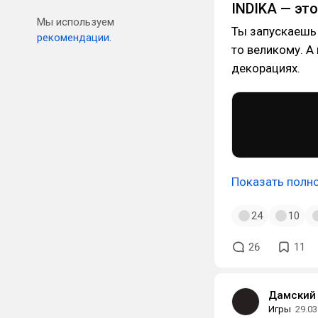
INDIKA — эт
Мы используем
Ты запускаешь 
рекомендации.
то великому. А
декорациях.
Показать полн
24
10
26
11
Дамский 
Игры
29.03