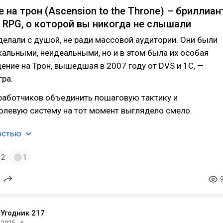
на трон (Ascension to the Throne) – бриллиан
 RPG, о которой вы никогда не слышали
делали с душой, не ради массовой аудитории. Они были
альными, неидеальными, но и в этом была их особая
ение на Трон, вышедшая в 2007 году от DVS и 1С, —
гра.
работчиков объединить пошаговую тактику и
олевую систему на тот момент выглядело смело.
остью
2
1
Угодник 217
.2025