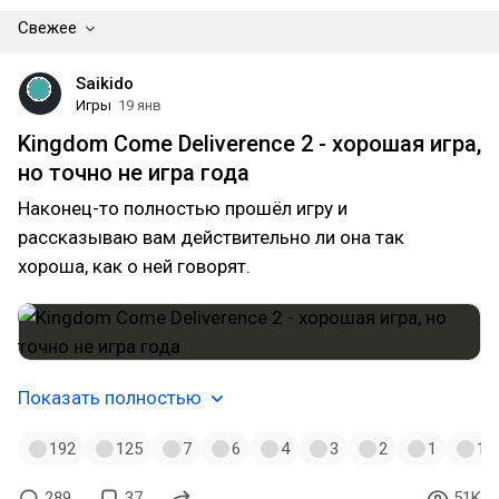
Свежее
Saikido
Игры
19 янв
Kingdom Come Deliverence 2 - хорошая игра,
но точно не игра года
Наконец-то полностью прошёл игру и
рассказываю вам действительно ли она так
хороша, как о ней говорят.
Показать полностью
192
125
7
6
4
3
2
1
1
289
37
51K