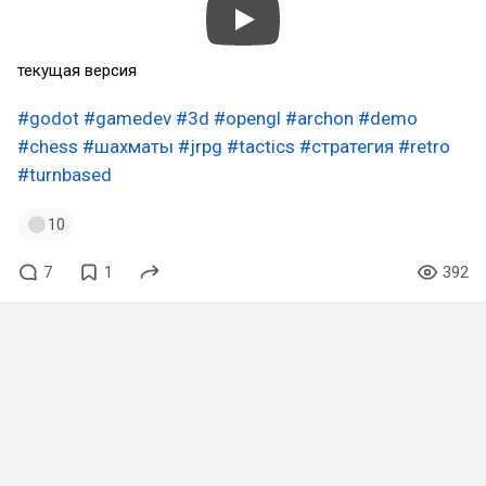
текущая версия
#godot
#gamedev
#3d
#opengl
#archon
#demo
#chess
#шахматы
#jrpg
#tactics
#стратегия
#retro
#turnbased
10
7
1
392