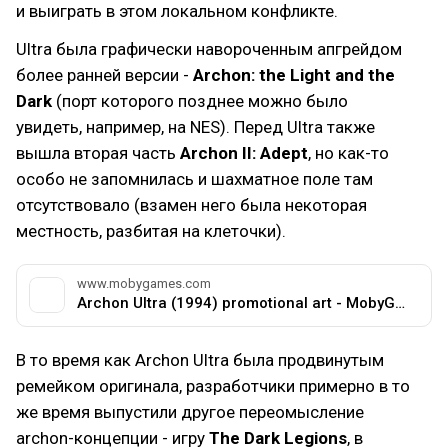
и выиграть в этом локальном конфликте.
Ultra была графически навороченным апгрейдом
более ранней версии -
Archon: the Light and the
Dark
(порт которого позднее можно было
увидеть, например, на NES). Перед Ultra также
вышла вторая часть
Archon II: Adept
, но как-то
особо не запомнилась и шахматное поле там
отсутствовало (взамен него была некоторая
местность, разбитая на клеточки).
www.mobygames.com
Archon Ultra (1994) promotional art - MobyGames
В то время как Archon Ultra была продвинутым
ремейком оригинала, разработчики примерно в то
же время выпустили другое переомысление
archon-концепции - игру
The Dark Legions
, в