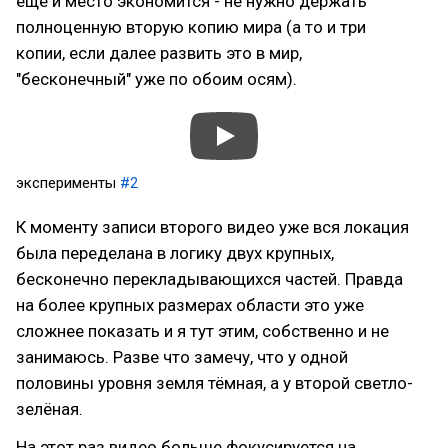
ещё и место экономится - не нужно держать
полноценную вторую копию мира (а то и три
копии, если далее развить это в мир,
"бесконечный" уже по обоим осям).
эксперименты
#2
К моменту записи второго видео уже вся локация
была переделана в логику двух крупных,
бесконечно перекладывающихся частей. Правда
на более крупных размерах области это уже
сложнее показать и я тут этим, собственно и не
занимаюсь. Разве что замечу, что у одной
половины уровня земля тёмная, а у второй светло-
зелёная.
На этот раз видео больше фокусируется на