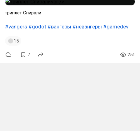
триплет Спирали
#vangers
#godot
#вангеры
#невангеры
#gamedev
15
7
251