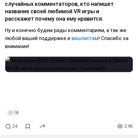
случайных комментаторов, кто напишет
название своей любимой VR игры и
расскажет почему она ему нравится.
Ну и конечно будем рады комментариям, а так же
любой вашей поддержке и
вишлистам
! Спасибо за
внимание!
#VR
#VirtualReality
#Gamedev
#unity
#madewithunity
#SteamVR
#Quest
#Quest3
#giveaway
#розыгрыш
#инди
18
24
2.9K