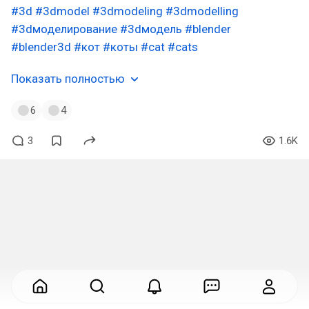
#3d
#3dmodel
#3dmodeling
#3dmodelling
#3dмоделирование
#3dмодель
#blender
#blender3d
#кот
#коты
#cat
#cats
Показать полностью
6
4
3
1.6K