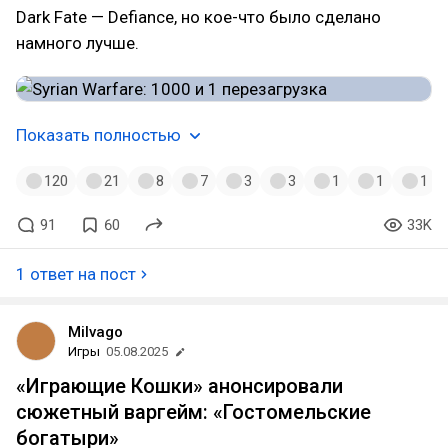
Dark Fate — Defiance, но кое-что было сделано
намного лучше.
Показать полностью
120
21
8
7
3
3
1
1
1
91
60
33K
1 ответ на пост
Milvago
Игры
05.08.2025
«Играющие Кошки» анонсировали
сюжетный варгейм: «Гостомельские
богатыри»