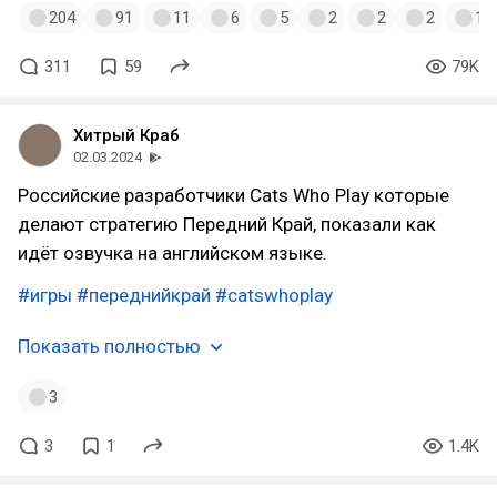
204
91
11
6
5
2
2
2
1
311
59
79K
Хитрый Краб
02.03.2024
Российские разработчики Cats Who Play которые
делают стратегию Передний Край, показали как
идëт озвучка на английском языке.
#игры
#переднийкрай
#catswhoplay
Показать полностью
3
3
1
1.4K