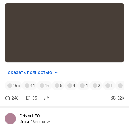
Показать полностью
165
44
16
5
4
4
2
1
1
246
35
52K
DriverUFO
Игры
26 июля