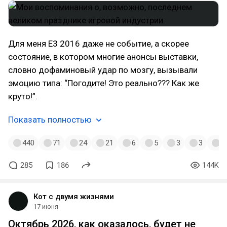
Для меня E3 2016 даже не событие, а скорее
состояние, в котором многие анонсы выставки,
словно дофаминовый удар по мозгу, вызывали
эмоцию типа: “Погодите! Это реально??? Как же
круто!”.
Показать полностью
440
71
24
21
6
5
3
3
2
285
186
144K
Кот с двумя жизнями
17 июня
Октябрь 2026, как оказалось, будет не