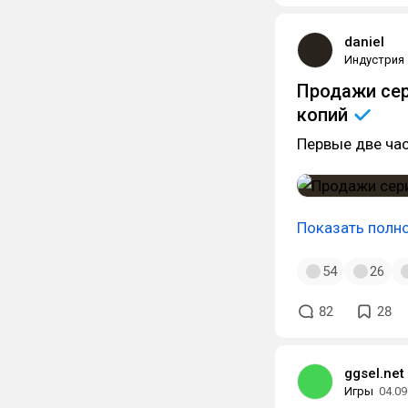
daniel
Индустрия
Продажи сер
копий
Первые две час
Показать полн
54
26
82
28
ggsel.net
Игры
04.09