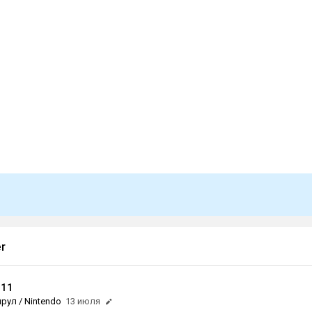
r
511
рул / Nintendo
13 июля