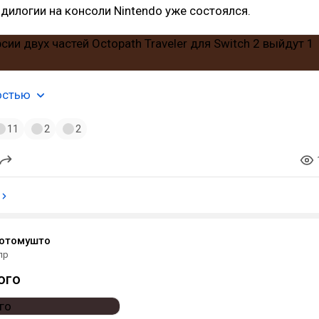
 дилогии на консоли Nintendo уже состоялся.
остью
11
2
2
Потомушто
пр
ого