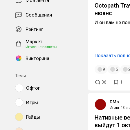
Моя лента
Octopath Tra
нюанс
Сообщения
И он вам не по
Рейтинг
Маркет
Игровые валюты
Показать полн
Викторина
9
5
Темы
36
1
Офтоп
DMa
Игры
Игры
13 и
Гайды
Нативные вер
выйдут 1
ок