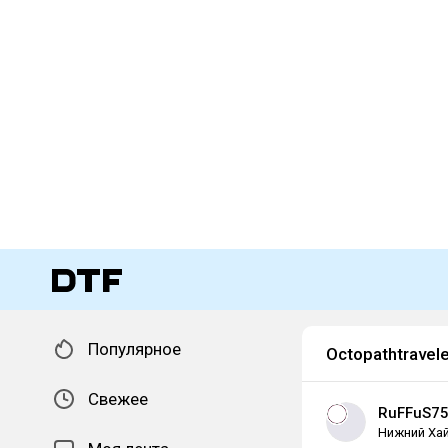
Популярное
Octopathtravele
Свежее
RuFFuS7
Нижний Хай