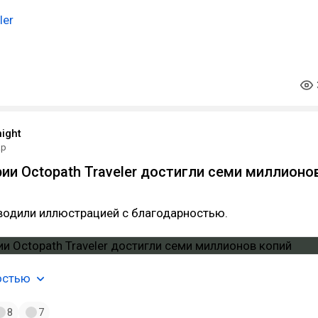
ler
ight
ар
ии Octopath Traveler достигли семи миллионо
водили иллюстрацией с благодарностью.
остью
8
7