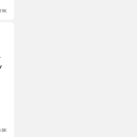
19K
т
у
8.8K