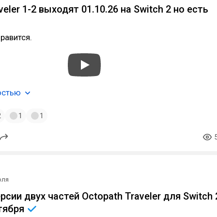
veler 1-2 выходят 01.10.26 на Switch 2 но есть
нравится.
остью
2
1
1
юля
сии двух частей Octopath Traveler для Switch 
тября