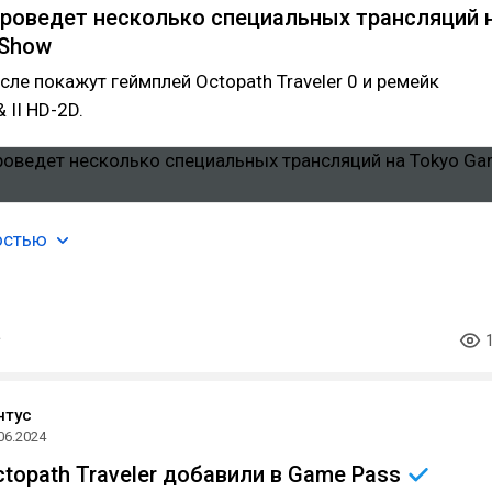
 проведет несколько специальных трансляций 
 Show
исле покажут геймплей Octopath Traveler 0 и ремейк
 II HD-2D.
остью
нтус
06.2024
ctopath Traveler добавили в Game
Pass