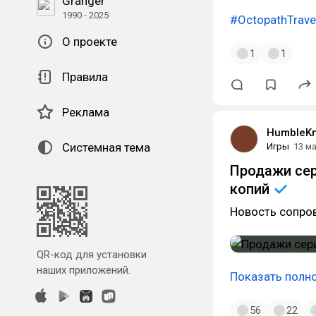
Granger
1990 - 2025
#OctopathTrave
О проекте
1
1
Правила
Реклама
HumbleKn
Системная тема
Игры
13 м
Продажи сер
копий
Новость сопро
QR-код для установки
наших приложений.
Показать полн
56
22