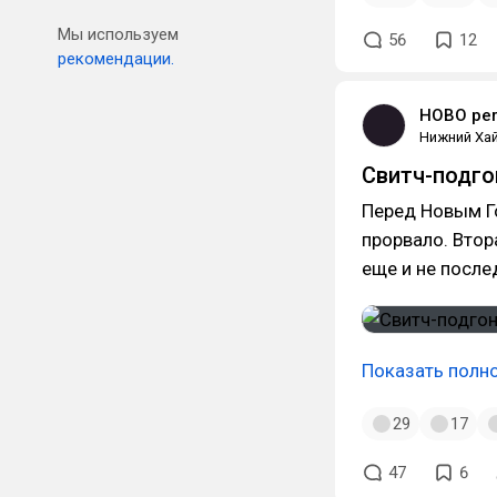
Мы используем
56
12
рекомендации.
HOBO pe
Нижний Хай
Свитч-подго
Перед Новым Го
прорвало. Втор
еще и не после
Показать полн
29
17
47
6