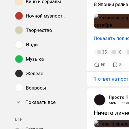
Кино и сериалы
В Японии релиз
Ночной музпостинг
Творчество
Показать полн
Инди
35
18
Музыка
50
8
Железо
1 ответ на пост
Вопросы
Просто 
Показать все
Мемы
22 а
Ничего личн
DTF