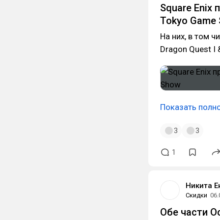
Square Enix
Tokyo Game
На них, в том ч
Dragon Quest I &
Показать полн
3
3
1
Никита Е
Скидки
06.
Обе части O