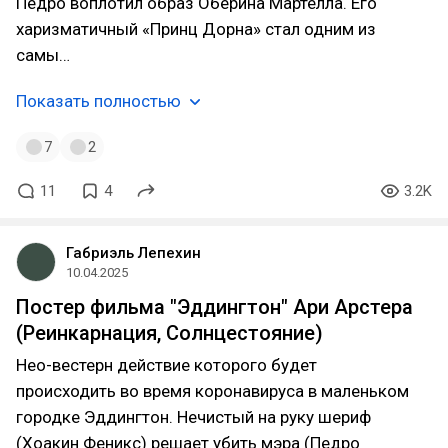
Педро воплотил образ Оберина Мартелла. Его
харизматичный «Принц Дорна» стал одним из
самы…
Показать полностью
7
2
11
4
3.2K
Габриэль Лепехин
10.04.2025
Постер фильма "Эддингтон" Ари Арстера
(Реинкарнация, Солнцестояние)
Нео-вестерн действие которого будет
происходить во время коронавируса в маленьком
городке Эддингтон. Нечистый на руку шериф
(Хоакин Феникс) решает убить мэра (Педро