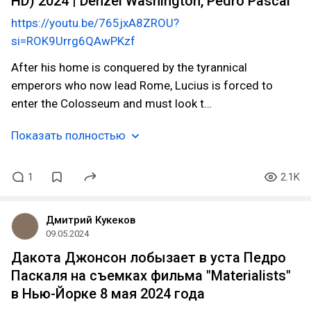
HD) 2024 | Denzel Washington, Pedro Pascal
https://youtu.be/765jxA8ZROU?
si=ROK9Urrg6QAwPKzf
After his home is conquered by the tyrannical
emperors who now lead Rome, Lucius is forced to
enter the Colosseum and must look t…
Показать полностью
1
2.1K
Дмитрий Кукеков
09.05.2024
Дакота Джонсон лобызает в уста Педро
Паскаля на съемках фильма "Materialists"
в Нью-Йорке 8 мая 2024 года