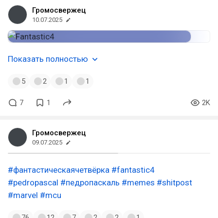
Громосвержец
10.07.2025
Показать полностью
5
2
1
1
7
1
2K
Громосвержец
09.07.2025
#фантастическаячетвёрка
#fantastic4
#pedropascal
#педропаскаль
#memes
#shitpost
#marvel
#mcu
76
12
7
2
2
1