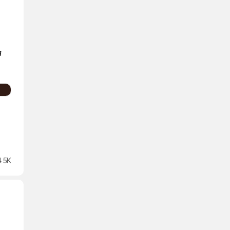
я
4.5K