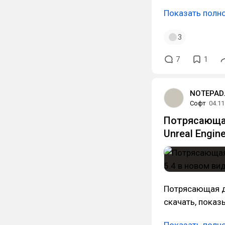
Показать полн
3
7
1
NOTEPAD.
Софт
04.11
Потрясающая
Unreal Engin
Потрясающая де
скачать, показ