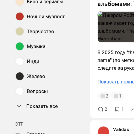
Кино и сериалы
альбомами: 
Ночной музпостинг
Творчество
Музыка
В 2025 году "th
name" (по метк
Инди
следите за рука
Железо
Показать полн
Вопросы
2
1
Показать все
2
1
DTF
Validas