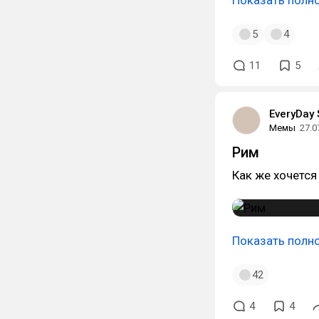
Показать полн
5
4
11
5
EveryDay
Мемы
27.0
Рим
Как же хочется
Показать полн
42
4
4