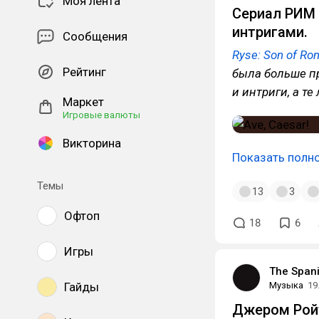
Моя лента
Сериал РИМ 
интригами.
Сообщения
Ryse: Son of Ro
Рейтинг
была больше пр
и интриги, а т
Маркет
Игровые валюты
Викторина
Показать полн
Темы
13
3
Офтоп
18
6
Игры
The Span
Гайды
Музыка
19
Джером Ройт