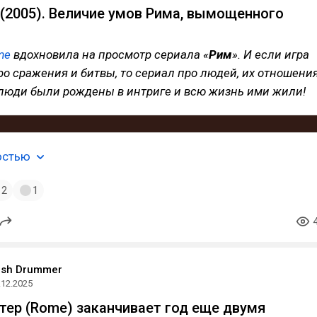
(2005). Величие умов Рима, вымощенного
me
вдохновила на просмотр сериала «
Рим
». И если игра
о сражения и битвы, то сериал про людей, их отношени
е люди были рождены в интриге и всю жизнь ими жили!
остью
2
1
ish Drummer
.12.2025
ер (Rome) заканчивает год еще двумя