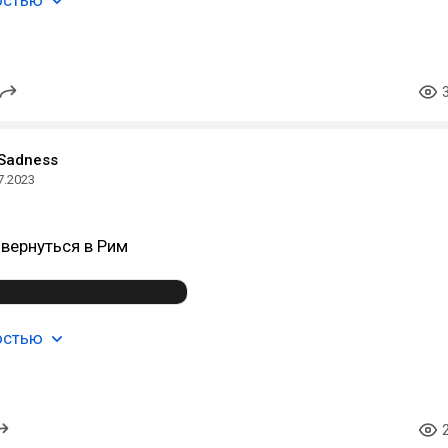
остью
 Sadness
7.2023
 вернуться в Рим
остью