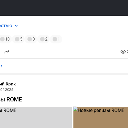
остью
10
5
3
2
1
ый Крик
.04.2025
зы ROME