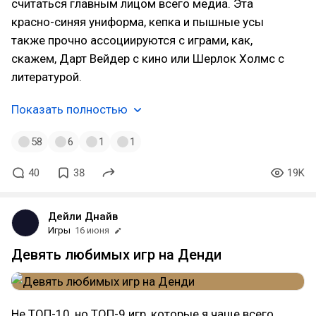
считаться главным лицом всего медиа. Эта
красно-синяя униформа, кепка и пышные усы
также прочно ассоциируются с играми, как,
скажем, Дарт Вейдер с кино или Шерлок Холмс с
литературой.
Показать полностью
58
6
1
1
40
38
19K
Дейли Днайв
Игры
16 июня
Девять любимых игр на Денди
Не ТОП-10, но ТОП-9 игр, которые я чаще всего