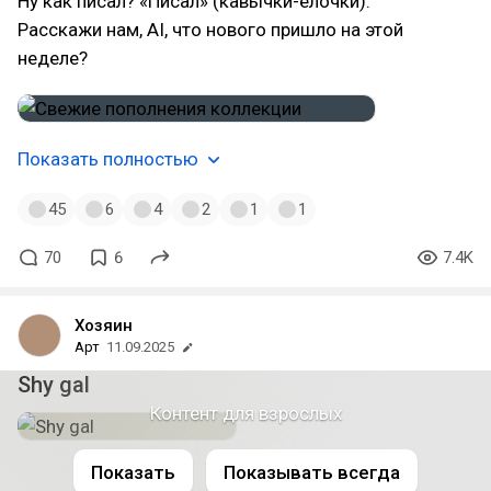
Ну как писал? «Писал» (кавычки-елочки).
Расскажи нам, AI, что нового пришло на этой
неделе?
Показать полностью
45
6
4
2
1
1
70
6
7.4K
Хозяин
Арт
11.09.2025
Shy gal
Контент для взрослых
Показать
Показывать всегда
#ShyGal
#SuperMarioBros