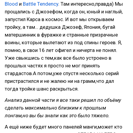
Blood
и
Battle Tendency
. Там интересно,правда) Мы
прощались с Джозефом, когда он, юный и наглый,
запустил Карса в космос. И вот мы открываем
тройку, а там… дедушка Джозеф, Япония, бугай
матершинник в фуражке и странные призрачные
воины, которые вылетают из под спины героев. Я,
помню, в свои 16 лет офигел и ничерта не понял.
Уже свыкшись с тем,как все было устроено в
прошлых частях я просто не мог принять
стардастов.А потом,уже спустя несколько серий
пристрастился и не жалею ни на грамм,что дал
тогда тройке шанс раскрыться.
Анализ данной части я все таки решил по объёму
сделать максимально близким к прошлым
лонгам,но вы бы знали как это было тяжело.
А ещё ниже будет много панелей манги,может кто