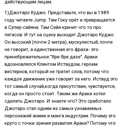
действующим лицам.
1)Джотаро Куджо. Представьте, что вы в 1989
году читаете Jump. Там Гоку орёт и превращается
в Супер-сайяна. Там Сейя кричит что то про
пегасов. И тут на сцену выходит Джотаро Куджо.
Он высокий (почти 2 метра), мускулистый, почти
не говорит, а единственная его фраза- это
пренебрежительное "Яре Яре дазе". Араки
вдохновлялся Клинтом Иствудом, героем
вестернов, который не тратит слов, потому что
каждое движение уже говорит за него. Иствуд это
тот самый случай,когда присутствие, чувствуется,
когда он просто стоит. Таким же Араки хотел
сделать Джотаро. И знаете что? Это сработало.
Джотаро стал одним из самых узнаваемых
персонажей аниме и манга индустрии. Почему это
круто с точки зрения развития Араки? Потому что