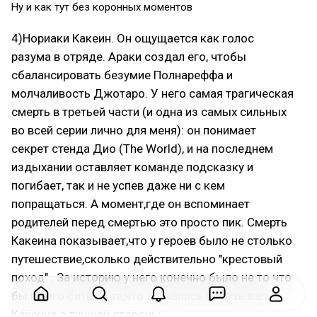
Ну и как тут без коронных моментов
4)Нориаки Какеин. Он ощущается как голос
разума в отряде. Араки создал его, чтобы
сбалансировать безумие Полнареффа и
молчаливость Джотаро. У него самая трагическая
смерть в третьей части (и одна из самых сильных
во всей серии лично для меня): он понимает
секрет стенда Дио (The World), и на последнем
издыхании оставляет команде подсказку и
погибает, так и не успев даже ни с кем
попращаться. А момент,где он вспоминает
родителей перед смертью это просто пик. Смерть
Какеина показывает,что у героев было не столько
путешествие,сколько действительно "крестовый
поход" . За историю у него конечно было не то что
бы много битв,но те,что случались показывали
Какеина с лучшей стороны