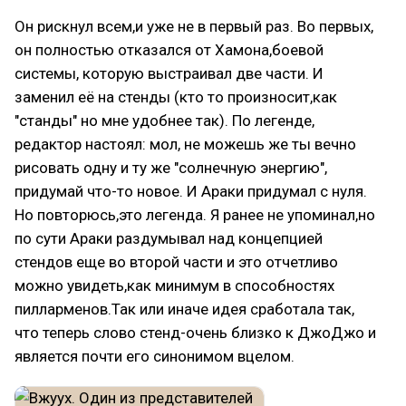
Он рискнул всем,и уже не в первый раз. Во первых,
он полностью отказался от Хамона,боевой
системы, которую выстраивал две части. И
заменил её на стенды (кто то произносит,как
"станды" но мне удобнее так). По легенде,
редактор настоял: мол, не можешь же ты вечно
рисовать одну и ту же "солнечную энергию",
придумай что-то новое. И Араки придумал с нуля.
Но повторюсь,это легенда. Я ранее не упоминал,но
по сути Араки раздумывал над концепцией
стендов еще во второй части и это отчетливо
можно увидеть,как минимум в способностях
пилларменов.Так или иначе идея сработала так,
что теперь слово стенд-очень близко к ДжоДжо и
является почти его синонимом вцелом.