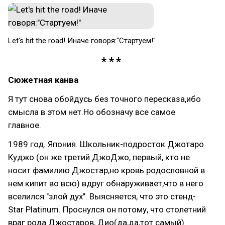
Let's hit the road! Иначе говоря:"Стартуем!"
Сюжетная канва
Я тут снова обойдусь без точного пересказа,ибо
смысла в этом нет.Но обозначу все самое
главное.
1989 год. Япония. Школьник-подросток Джотаро
Куджо (он же третий ДжоДжо, первый, кто не
носит фамилию Джостар,но кровь родословной в
нем кипит во всю) вдруг обнаруживает,что в него
вселился "злой дух". Выясняется, что это стенд-
Star Platinum. Проснулся он потому, что столетний
враг рода Джостаров, Дио(да,да,тот самый)