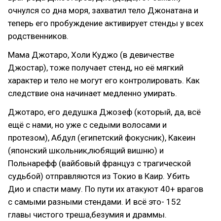
очнулся со дна моря, захватил тело Джонатана и
теперь его пробуждение активирует стенды у всех
родственников.
Мама Джотаро, Холи Куджо (в девичестве
Джостар), тоже получает стенд, но её мягкий
характер и тело не могут его контролировать. Как
следствие она начинает медленно умирать.
Джотаро, его дедушка Джозеф (который, да, всё
ещё с нами, но уже с седыми волосами и
протезом), Абдул (египетский фокусник), Какеин
(японский школьник,любящий вишню) и
Польнарефф (вайбовый француз с трагической
судьбой) отправляются из Токио в Каир. Убить
Дио и спасти маму. По пути их атакуют 40+ врагов
с самыми разными стендами. И всё это- 152
главы чистого треша,безумия и драммы.