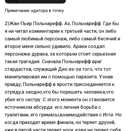
Примечание эдитора в точку
2)Жан-Пьер Польнарефф. Ах, Польнарефф. Где бы
я ни читал комментарии к третьей части, он либо
самый любимый персонаж, либо самый бесячий и
второе меня сильно удивило. Араки создал
персонажа-дурака, за которым стоит серьезная
такая трагедия. Сначала Польнарефф враг
стардастов, служащий Дио из-за того, что тот
манипулировал им с помощью паразита. Узнав
правду, Польнарефф в ярости присоединяется к
отряду,а заодно,что бы порешить человека,что
убил его сестру. С этого момента он становится
источником абсурда: его личная борьба с
туалетами, его гримасы,взаимодействия с Игги. Но
когда приходит время финала, он теряет друзей,
уже в пятой части теряет ноги, едва не теряет себя