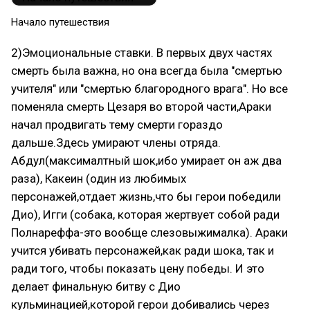
Начало путешествия
2)Эмоциональные ставки. В первых двух частях
смерть была важна, но она всегда была "смертью
учителя" или "смертью благородного врага". Но все
поменяла смерть Цезаря во второй части,Араки
начал продвигать тему смерти гораздо
дальше.Здесь умирают члены отряда.
Абдул(максималтный шок,ибо умирает он аж два
раза), Какеин (один из любимых
персонажей,отдает жизнь,что бы герои победили
Дио), Игги (собака, которая жертвует собой ради
Полнареффа-это вообще слезовыжималка). Араки
учится убивать персонажей,как ради шока, так и
ради того, чтобы показать цену победы. И это
делает финальную битву с Дио
кульминацией,которой герои добивались через