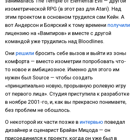
занималась The Temple of Elemental Evil — другой
изометрической RPG (в этот раз для Atari). Над
этим проектом в основном трудился сам Кейн. А
вот Андерсон и Боярский к тому времени
получили
лицензию на «Вампиров» и вместе с другой
командой уже трудились над Bloodlines.
Они
решили
бросить себе вызов и выйти из зоны
комфорта — вместо изометрии попробовать что-
то новое и амбициозное. Именно для этого им
нужен был Source — чтобы создать
«принципиально новую, прорывную ролевую игру
от первого лица». Студия приступила к разработке
в ноябре 2001-го, и, как вы прекрасно понимаете,
без проблем не обошлось.
О некоторой их части позже в
интервью
поведал
дизайнер и сценарист Брайан Мицода — он
присоединился к проекту, когда он уже был в