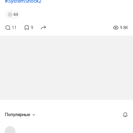
#SystemShock2
44
11
9
9.8K
Популярные