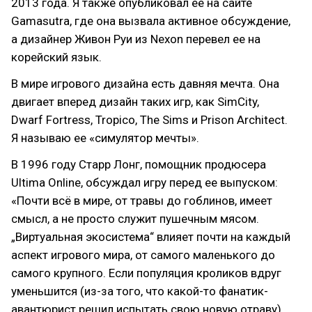
2013 года. Я также опубликовал ее на сайте
Gamasutra, где она вызвала активное обсуждение,
а дизайнер Живон Руи из Nexon перевел ее на
корейский язык.
В мире игрового дизайна есть давняя мечта. Она
двигает вперед дизайн таких игр, как SimCity,
Dwarf Fortress, Tropico, The Sims и Prison Architect.
Я называю ее «симулятор мечты».
В 1996 году Старр Лонг, помощник продюсера
Ultima Online, обсуждал игру перед ее выпуском:
«Почти всё в мире, от травы до гоблинов, имеет
смысл, а не просто служит пушечным мясом.
„Виртуальная экосистема“ влияет почти на каждый
аспект игрового мира, от самого маленького до
самого крупного. Если популяция кроликов вдруг
уменьшится (из-за того, что какой-то фанатик-
авантюрист решил испытать свою новую отраву),