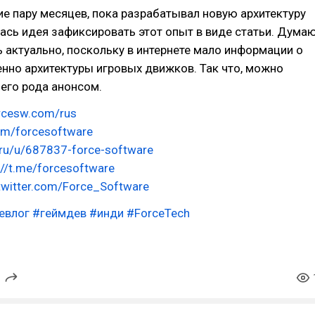
ние пару месяцев, пока разрабатывал новую архитектуру
ась идея зафиксировать этот опыт в виде статьи. Думаю
ь актуально, поскольку в интернете мало информации о
нно архитектуры игровых движков. Так что, можно
оего рода анонсом.
orcesw.com/rus
com/forcesoftware
f.ru/u/687837-force-software
://t.me/forcesoftware
/twitter.com/Force_Software
евлог
#геймдев
#инди
#ForceTech