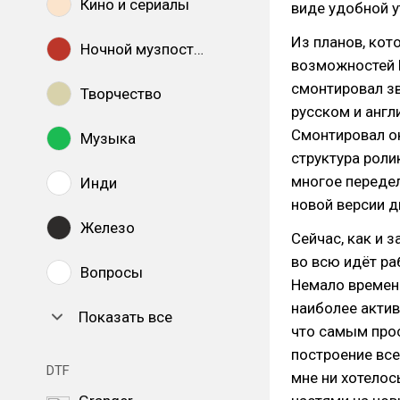
Кино и сериалы
виде удобной у
Из планов, кот
Ночной музпостинг
возможностей F
смонтировал зв
Творчество
русском и англ
Смонтировал ок
Музыка
структура роли
многое передел
Инди
новой версии д
Железо
Сейчас, как и 
во всю идёт ра
Вопросы
Немало времен
наиболее актив
Показать все
что самым про
построение все
DTF
мне ни хотело