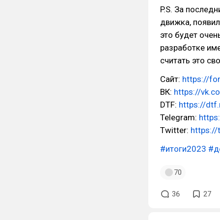
P.S. За послед
движка, появил
это будет очен
разработке име
считать это св
Сайт:
https://f
ВК:
https://vk.
DTF:
https://dt
Telegram:
https
Twitter:
https:/
#итоги2023
#д
70
36
27