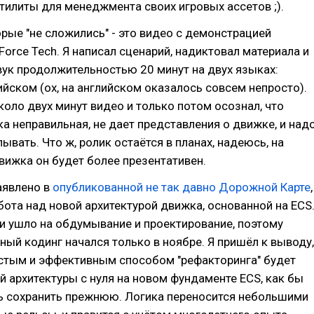
тилиты для менеджмента своих игровых ассетов ;).
орые "не сложились" - это видео с демонстрацией
orce Tech. Я написал сценарий, надиктовал материала и
ук продолжительностью 20 минут на двух языках:
ийском (ох, на английском оказалось совсем непросто).
оло двух минут видео и только потом осознал, что
ка неправильная, не дает представления о движке, и над
ывать. Что ж, ролик остаётся в планах, надеюсь, на
вижка он будет более презентативен.
заявлено в
опубликованной не так давно Дорожной Карте
,
бота над новой архитектурой движка, основанной на ECS
и ушло на обдумывание и проектирование, поэтому
ный кодинг начался только в ноябре. Я пришёл к выводу,
стым и эффективным способом "рефакторинга" будет
й архитектуры с нуля на новом фундаменте ECS, как бы
сь сохранить прежнюю. Логика переносится небольшими