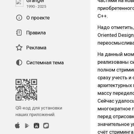
Granger
частями на нов
1990 - 2025
приобретенног
C++.
О проекте
Надо отметить, 
Правила
Oriented Desig
переосмысливат
Реклама
На данный мом
реализованы с
Системная тема
полном стримин
сразу учесть и
архитектурных
массу передело
Сейчас удалось
QR-код для установки
многократное 
наших приложений.
перед отрисовк
значительное у
счёт стриминга