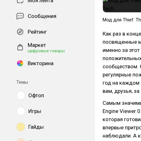
Моя лента
Сообщения
Мод для Thief: Th
Рейтинг
Как раз в конц
посвященные мо
Маркет
именно за этот
Цифровые товары
положительных 
Викторина
сообществом. 
регулярные поже
Темы
год на каждом 
вам, друзья, за
Офтоп
Самым значимы
Игры
Engine Viewer 
которая готови
Гайды
впервые притро
наблюдали. А к