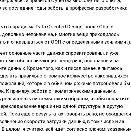
ые рельсы, и правится с учётом многолетнего опыта,
о за последние годы работы в профессии разработчика
что парадигма Data Oriented Design, после Object
n, довольно непривычна, и многие вещи приходилось
ь и отказываться от ООП с определенными усилиями ;)
ент основные части движка спроектированы, и уже
истемы обеспечивающие рендеринг, основанный на
ге данных. Кроме того, как и писал ранее, я пытаюсь
 сделать правильно огромное количество накопившихся
 пожеланий, которые в обычном режиме потребовали бы
к. К примеру, работа с геометрическими данными.
 реализовать системы таким образом, чтобы сократить
перекладывание вершин из одной структуры в другую
ой. Пока ещё о результатах говорить рано, но ожидается
величение скорости загрузки данных, в том числе и за
. В целом, я считаю, всё идёт согласно планам, указанны