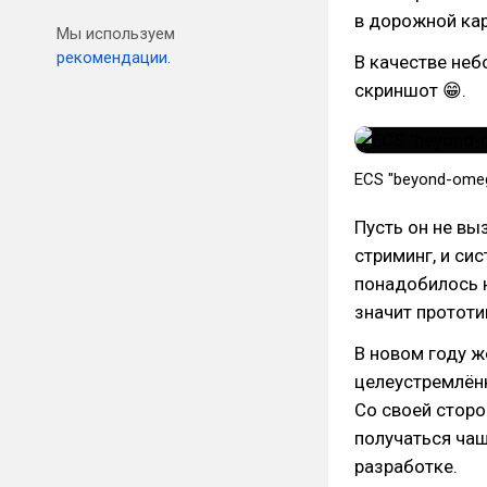
в дорожной кар
Мы используем
рекомендации.
В качестве не
скриншот 😁.
ECS "beyond-omeg
Пусть он не вы
стриминг, и си
понадобилось н
значит прототип
В новом году ж
целеустремлённ
Со своей сторо
получаться ча
разработке.