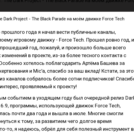
e Dark Project - The Black Parade на моём движке Force Tech
е прошлого года я начал вести публичные каналы,
ему игровому движку - Force Tech. Прошел ровно год, и
 прошедший год, пожалуй, и произошло больше всего
изменений в проекте, из-за более тесного контакта с
Особенно хотелось поблагодарить Артёма Башева за
ртвования и Mic'а, спасибо за ваш вклад! Кстати, за это
из каналов собралось более сотни подписчиков! Спасиб
 интерес, проявляемый к проекту!
м событием в уходящем году был очередной релиз Dar
0.6.9, программы, использующей движок Force Tech,
лась почти два года и вышла в июле. Многие смогли
нуться к тому, за развитием чего долгое время
то-то, я надеюсь, обрёл для себя полезный инструмент в