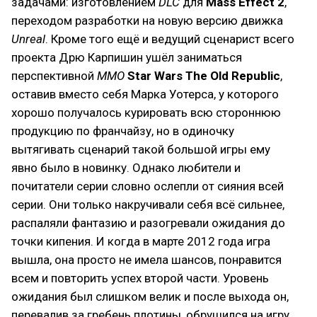
задачами: изготовлением
DLC
для
Mass Effect 2
,
переходом разработки на новую версию движка
Unreal
. Кроме того ещё и ведущий сценарист всего
проекта Дрю Карпишин ушёл заниматься
перспективной
MMO
Star Wars The Old Republic
,
оставив вместо себя Марка Уотерса, у которого
хорошо получалось курировать всю стороннюю
продукцию по франчайзу, но в одиночку
вытягивать сценарий такой большой игры ему
явно было в новинку. Однако любители и
почитатели серии словно ослепли от сияния всей
серии. Они только накручивали себя всё сильнее,
распаляли фантазию и разогревали ожидания до
точки кипения. И когда в марте 2012 года игра
вышла, она просто не имела шансов, понравится
всем и повторить успех второй части. Уровень
ожидания был слишком велик и после выхода он,
перевалив за гребень плотины, обрушился на игру