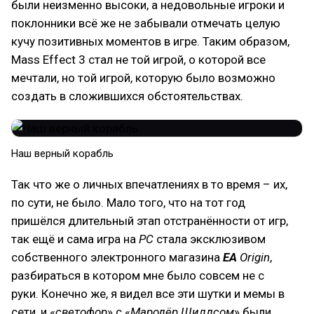
были неизменно высоки, а недовольные игроки и
поклонники всё же не забывали отмечать целую
кучу позитивных моментов в игре. Таким образом,
Mass Effect 3 стал не той игрой, о которой все
мечтали, но той игрой, которую было возможно
создать в сложившихся обстоятельствах.
Наш верный корабль
Так что же о личных впечатлениях в то время – их,
по сути, не было. Мало того, что на тот год
пришёлся длительный этап отстранённости от игр,
так ещё и сама игра на
PC
стала эксклюзивом
собственного электронного магазина
EA
Origin
,
разбираться в котором мне было совсем не с
руки. Конечно же, я видел все эти шутки и мемы в
сети, и «
светофор
» с «
Мародёр Шилдсом
» были