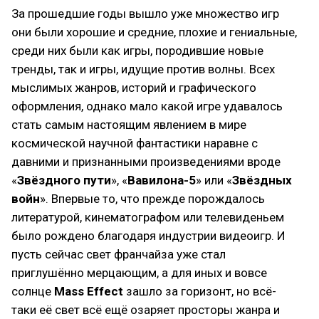
За прошедшие годы вышло уже множество игр
они были хорошие и средние, плохие и гениальные,
среди них были как игры, породившие новые
тренды, так и игры, идущие против волны. Всех
мыслимых жанров, историй и графического
оформления, однако мало какой игре удавалось
стать самым настоящим явлением в мире
космической научной фантастики наравне с
давними и признанными произведениями вроде
«
Звёздного пути
», «
Вавилона-5
» или «
Звёздных
войн
». Впервые то, что прежде порождалось
литературой, кинематографом или телевиденьем
было рождено благодаря индустрии видеоигр. И
пусть сейчас свет франчайза уже стал
приглушённо мерцающим, а для иных и вовсе
солнце
Mass Effect
зашло за горизонт, но всё-
таки её свет всё ещё озаряет просторы жанра и