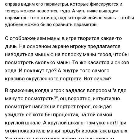
справа видим его параметры, которые фиксируются и
теперь можем навестись туда. А чуть ниже выводим
параметры того отряда, над который сейчас мышь - чтобы
удобнее можно было сравнить параметры.
С отображением маны в игре творится какая-то
дичь. На основном экране игроку предлагается
наводиться мышью на полоску маны героя, чтобы
посмотреть сколько маны. То же касается и очков
хода. И покажут где? А внутри того самого
красиво скруглённого портрета. Вот зачем?
В сражении, когда игрок задался вопросом "а где
ману то посмотреть?", он, вероятно, интуитивно
посмотрит наверх на портрет героя, ожидая
увидеть её хотя бы процентах, на той самой
круглой шкале. А круглой шкалы там уже нет! При
этом показатель маны продублирован аж в целых
3-х местах, но отмечен каким-то рандомным