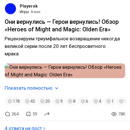
Playerok
Игры
8 мая
Они вернулись — Герои вернулись! Обзор
«Heroes of Might and Magic: Olden Era»
Рецензируем триумфальное возвращение некогда
великой серии после 20 лет беспросветного
мрака.
Показать полностью
178
45
20
9
8
6
4
1
1
364
59
78K
4 ответа на пост