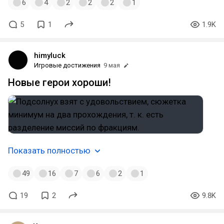
6
4
2
2
2
1
5
1
1.9K
himyluck
Игровые достижения
9 мая
Новые герои хороши!
Показать полностью
49
16
7
6
2
1
19
2
9.8K