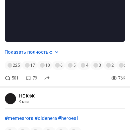
Показать полностью
225
17
10
6
5
4
3
2
2
501
79
76K
НЕ КФК
9 мая
#memesrora
#oldenera
#heroes1