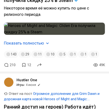
получила скидку 25% в
Steam
Некоторое время её можно купить по цене c
релизного периода.
Показать полностью
143
29
11
10
5
1
1
1
210
12
49K
Hustler One
Игры
4 июня
Ответ на пост
Огромное дополнение для Grim Dawn и
дорожная карта новой Heroes of Might and Magic:
главные новости онлайн-игр
Ранний доступ на героев) Работа идёт)