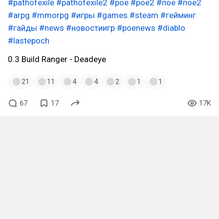
#pathofexile
#pathofexile2
#poe
#poe2
#пое
#пое2
#arpg
#mmorpg
#игры
#games
#steam
#гейминг
#гайды
#news
#новостиигр
#poenews
#diablo
#lastepoch
0.3 Build Ranger - Deadeye
21
11
4
4
2
1
1
67
17
17K