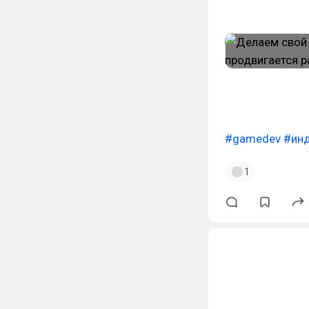
#gamedev
#ин
1