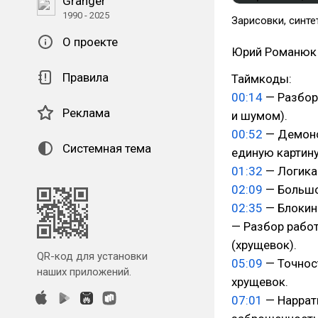
Granger
1990 - 2025
Зарисовки, синте
О проекте
Юрий Романюк 
Правила
Таймкоды:
00:14
— Разбор 
Реклама
и шумом).
00:52
— Демонс
Системная тема
единую картину
01:32
— Логика 
02:09
— Большо
02:35
— Блокин
— Разбор работ
(хрущевок).
QR-код для установки
05:09
— Точнос
наших приложений.
хрущевок.
07:01
— Наррат