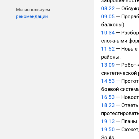
заброшенность
08:22
— Обсужд
Мы используем
09:05
— Прорабо
рекомендации.
балконы).
10:34
— Разбор 
сложными фор
11:52
— Новые 
районы.
13:09
— Робот-
синтетической 
14:53
— Протот
боевой системы
16:53
— Новост
18:23
— Ответы 
протестировать
19:13
— Планы н
19:50
— Сюжет, 
Souls.