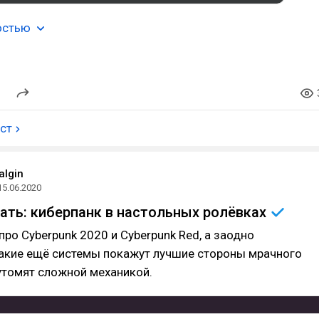
остью
ост
algin
15.06.2020
рать: киберпанк в настольных
ролёвках
ро Cyberpunk 2020 и Cyberpunk Red, а заодно
какие ещё системы покажут лучшие стороны мрачного
утомят сложной механикой.