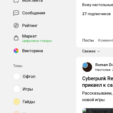
Моя лента
Вожу настольные
Сообщения
27
подписчиков
Рейтинг
Маркет
Посты
Коммент
Цифровые товары
Викторина
Свежее
Roman Di
Темы
Настолки
Офтоп
Cyberpunk R
приквел к с
Игры
Рассказываем, 
новой игры.
Гайды