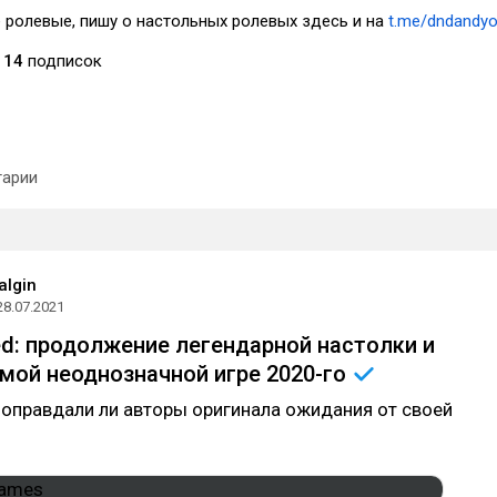
 ролевые, пишу о настольных ролевых здесь и на
t.me/dndandy
14
подписок
арии
algin
28.07.2021
ed: продолжение легендарной настолки и
амой неоднозначной игре
2020-го
оправдали ли авторы оригинала ожидания от своей