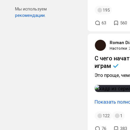
Мы используем
195
рекомендации.
63
560
Roman Di
Настолки
С чего нача
играм
Это проще, чем
Показать полн
122
1
76
383