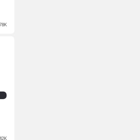
78K
42K