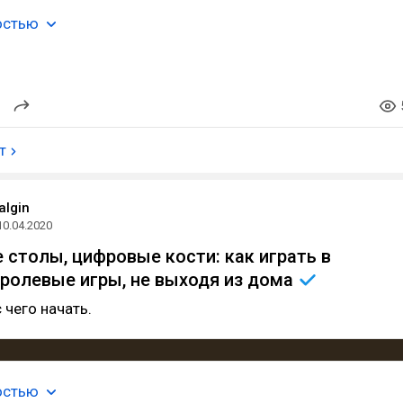
остью
т
algin
10.04.2020
 столы, цифровые кости: как играть в
ролевые игры, не выходя из
дома
 чего начать.
остью