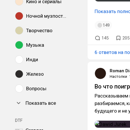
Кино и сериалы
Показать полн
Ночной музпостинг
149
Творчество
145
205
Музыка
6 ответов на п
Инди
Roman Di
Железо
Настолки
Во что поиг
Вопросы
Рассказываем п
Показать все
разбираемся, 
будущего и не 
DTF