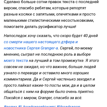
Сделано больше сотни правок текста с последней
версии, спасибо ребятам, которые репортят
разные косяки с запятыми, опечятками и просто
маленькими стилистическими несостыковками,
помогаете делать русификатор лучше!
Напоследок хочу сказать, что скоро будет 40 дней
со смерти нашего настоящего дтфера и
новостника Сергея Granger-а
. Сергей, по-моему
мнению, сыграл не последнюю роль в выборе
моего текста
на лучший в том промежутке. Я этого
совсем не ожидал, но что важнее, больше людей
узнало о переводе и оставило много хороших
комментариев. Да и Сергей частенько заходил и
просто лайкал какие-то посты мои, да и в целом
общаться с ним на форуме было очень приятно.
Покойся с миром, Granger, спасибо за всё.
#релиз
#Likeadragonkiwami
#likeadragon