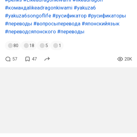
#командаlikeadragonkiwami
#yakuza6
#yakuza6songoflife
#русификатор
#русификаторы
#переводы
#вопросыперевода
#японскийязык
#переводсяпонского
#переводы
80
18
5
1
57
47
20K