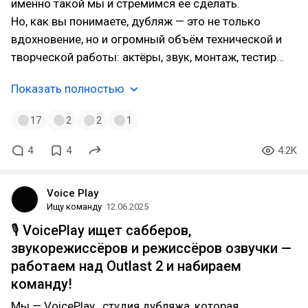
именно такой мы и стремимся её сделать.
Но, как вы понимаете, дубляж — это не только
вдохновение, но и огромный объём технической и
творческой работы: актёры, звук, монтаж, тестир…
Показать полностью
17
2
2
1
4
4
4.2K
Voice Play
Ищу команду
12.06.2025
🎙️ VoicePlay ищет сабберов,
звукорежиссёров и режиссёров озвучки —
работаем над Outlast 2 и набираем
команду!
Мы — VoicePlay , студия дубляжа, которая