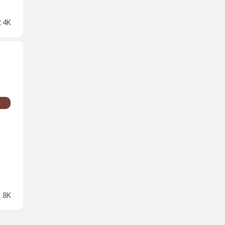
2.4K
1.8K