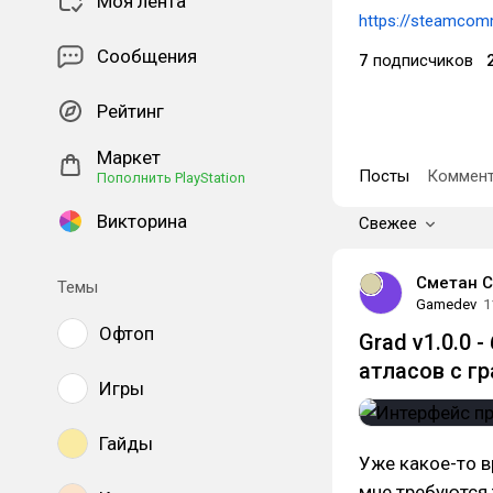
Моя лента
https://steamcom
Сообщения
7
подписчиков
Рейтинг
Маркет
Посты
Коммент
Пополнить PlayStation
Викторина
Свежее
Сметан С
Темы
Gamedev
1
Офтоп
Grad v1.0.0 
атласов с г
Игры
Гайды
Уже какое-то 
мне требуются 