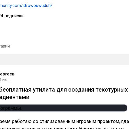
munity.com/id/owouwuduh/
24
подписки
арии
ергеев
1 июня
- бесплатная утилита для создания текстурных
радиентами
время работаю со стилизованным игровым проектом, где
текстурные атласы с градиентами. Несмотря на то, что