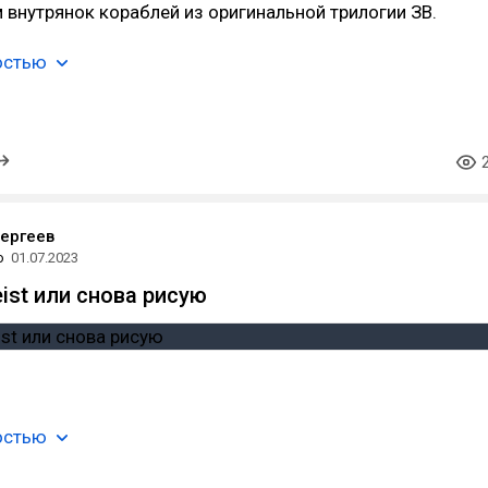
 внутрянок кораблей из оригинальной трилогии ЗВ.
остью
ергеев
о
01.07.2023
eist или снова рисую
остью