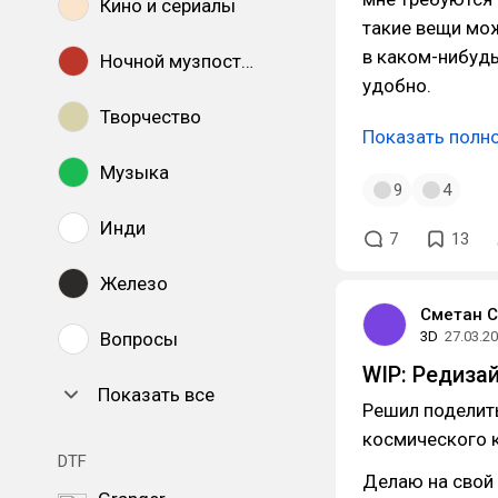
Кино и сериалы
такие вещи мож
в каком-нибудь
Ночной музпостинг
удобно.
Творчество
Показать полн
Музыка
9
4
Инди
7
13
Железо
Сметан С
Вопросы
3D
27.03.2
WIP: Редиза
Показать все
Решил поделит
космического ко
DTF
Делаю на свой 