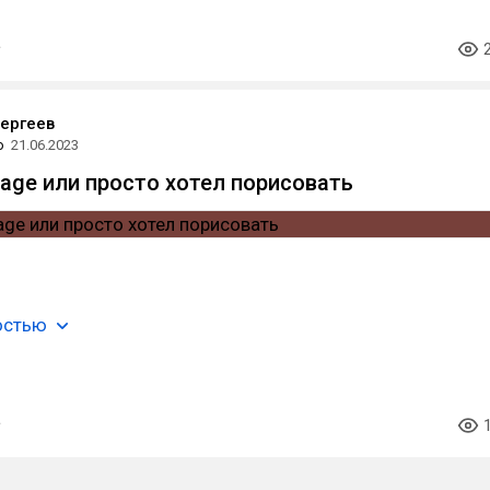
ергеев
о
21.06.2023
sage или просто хотел порисовать
остью