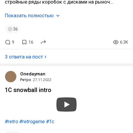
стройные ряды коробок с дисками на рыноч…
Показать полностью
36
9
16
6.3K
3 ответа на пост
Onedayman
Ретро
27.11.2022
1С snowball intro
#retro
#retrogame
#1c