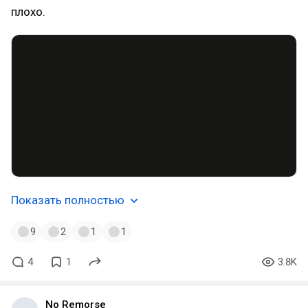
плохо.
Показать полностью
9
2
1
1
4
1
3.8K
No Remorse