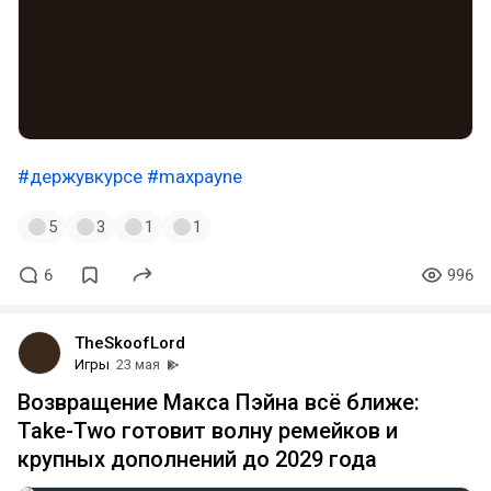
#держувкурсе
#maxpayne
5
3
1
1
6
996
TheSkoofLord
Игры
23 мая
Возвращение Макса Пэйна всё ближе:
Take-Two готовит волну ремейков и
крупных дополнений до 2029 года