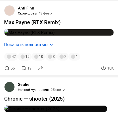
Ahti Finn
Скриншоты
13 февр
Max Payne (RTX Remix)
Показать полностью
42
19
10
3
2
1
66
19
18K
Sealier
Ночной музпостинг
25 янв
Chronic — shooter (2025)