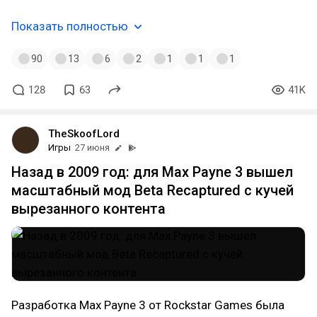
Показать полностью
90
13
6
2
1
1
1
128
63
41K
TheSkoofLord
Игры
27 июня
Назад в 2009 год: для Max Payne 3 вышел
масштабный мод Beta Recaptured с кучей
вырезанного контента
Разработка Max Payne 3 от Rockstar Games была