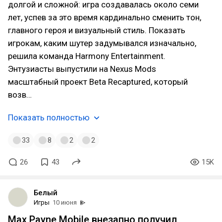
долгой и сложной: игра создавалась около семи
лет, успев за это время кардинально сменить тон,
главного героя и визуальный стиль. Показать
игрокам, каким шутер задумывался изначально,
решила команда Harmony Entertainment.
Энтузиасты выпустили на Nexus Mods
масштабный проект Beta Recaptured, который
возв…
Показать полностью
33
8
2
2
26
43
15K
Белый
Игры
10 июня
Max Payne Mobile внезапно получил