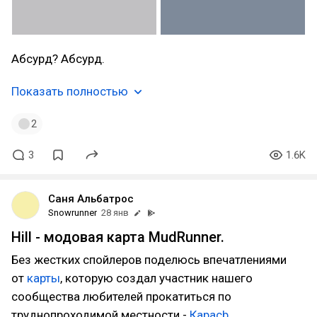
Абсурд? Абсурд.
Показать полностью
2
3
1.6K
Саня Альбатрос
Snowrunner
28 янв
Hill - модовая карта MudRunner.
Без жестких спойлеров поделюсь впечатлениями
от
карты
, которую создал участник нашего
сообщества любителей прокатиться по
труднопроходимой местности -
Карасb
.