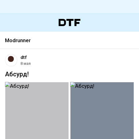
Modrunner
dtf
8 мая
Абсурд!