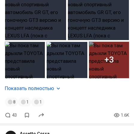
+3
Показать полностью
8
1
1
43
1.6K
Assetto Corsa