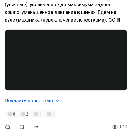
(уличные), увеличенное до максимума заднее
крыло, уменьшенное давление в шинах. Едем на
руле (механика+переключение лепестками). GO!!!!
Показать полностью
8
2
1
1
1.3K