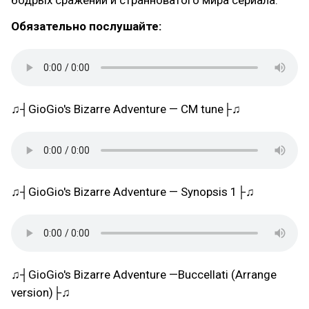
бодрых сражений и странноватого мира сериала.
Обязательно послушайте:
♫┤GioGio's Bizarre Adventure — CM tune├♫
♫┤GioGio's Bizarre Adventure — Synopsis 1├♫
♫┤GioGio's Bizarre Adventure —Buccellati (Arrange
version)├♫