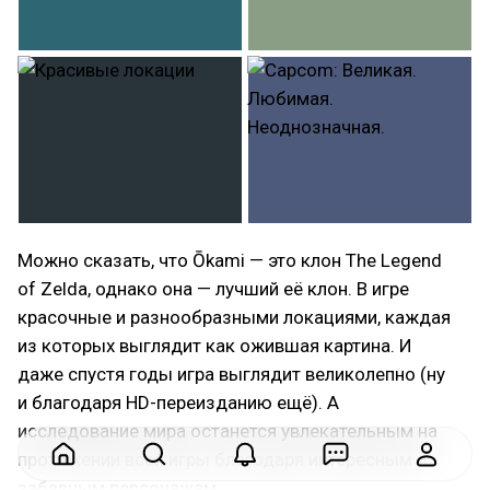
Можно сказать, что Ōkami — это клон The Legend
of Zelda, однако она — лучший её клон. В игре
красочные и разнообразными локациями, каждая
из которых выглядит как ожившая картина. И
даже спустя годы игра выглядит великолепно (ну
и благодаря HD-переизданию ещё). А
исследование мира останется увлекательным на
протяжении всей игры благодаря интересным и
забавным персонажам.