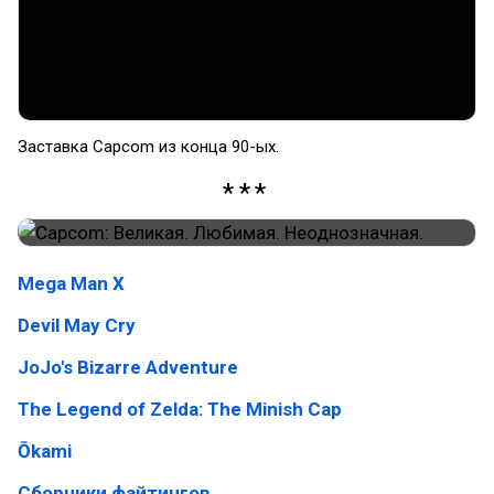
Заставка Capcom из конца 90-ых.
Mega Man X
Devil May Cry
JoJo's Bizarre Adventure
The Legend of Zelda: The Minish Cap
Ōkami
Сборники файтингов