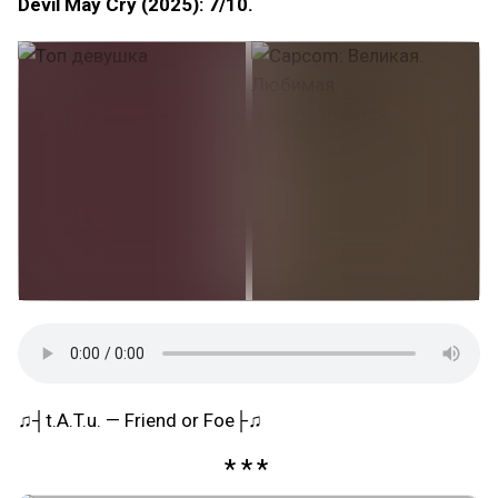
Devil May Cry (2025): 7/10.
♫┤t.A.T.u. — Friend or Foe├♫