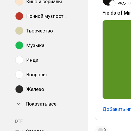
Кино и сериалы
Инди
0
Fields of M
Ночной музпостинг
Творчество
Музыка
Инди
Вопросы
Железо
Показать все
Добавить иг
DTF
9