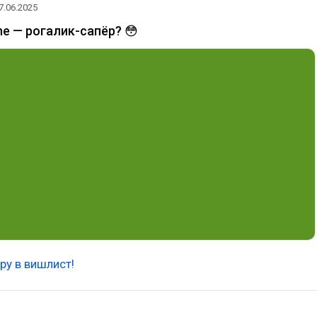
7.06.2025
ine — рогалик-сапёр? 😳
ру в вишлист!