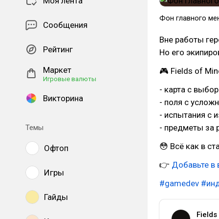
Моя лента
Фон главного ме
Сообщения
Вне работы гер
Рейтинг
Но его экипиро
Маркет
🎮 Fields of Mi
Игровые валюты
- карта с выбо
Викторина
- поля с услож
- испытания с
- предметы за 
Темы
😳 Всё как в с
Офтоп
👉
Добавьте в
Игры
#gamedev
#ин
Гайды
Fields