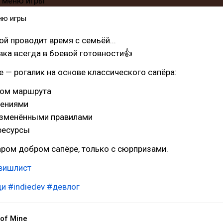
ню игры
ой проводит время с семьёй...
вка всегда в боевой готовности👍
ne — рогалик на основе классического сапёра:
ром маршрута
нениями
 изменёнными правилами
ресурсы
таром добром сапёре, только с сюрпризами.
 вишлист
ди
#indiedev
#девлог
 of Mine