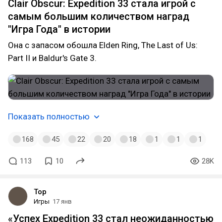
Clair Obscur: Expedition 33 стала игрой с
самым большим количеством наград
"Игра Года" в истории
Она с запасом обошла Elden Ring, The Last of Us:
Part II и Baldur's Gate 3.
Показать полностью
168
45
22
20
18
1
1
1
113
10
28K
Top
Игры
17 янв
«Успех Expedition 33 стал неожиданностью