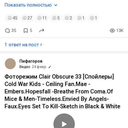
Показать полностью
45
27
11
5
2
1
1
35
5
13K
1 ответ на пост
Пифагоров
Видео
24 февр
Фоторежим Clair Obscure 33 [Спойлеры]
Cold War Kids - Ceiling Fan.Mae -
Embers.Hopesfall -Breathe From Coma.Of
Mice & Men-Timeless.Envied By Angels-
Faux.Eyes Set To Kill-Sketch in Black & White