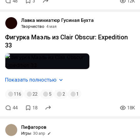
48
3
12K
Лавка миниатюр Гусиная Бухта
Творчество
4 мая
Фигурка Маэль из Clair Obscur: Expedition
33
Показать полностью
116
22
5
2
1
44
18
18K
Пифагоров
Игры
30 апр