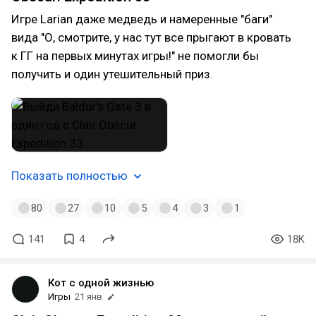
Игре Larian даже медведь и намеренные "баги"
вида "О, смотрите, у нас тут все прыгают в кровать
к ГГ на первых минутах игры!" не помогли бы
получить и один утешительный приз.
Показать полностью
80
27
10
5
4
3
1
141
4
18K
Кот с одной жизнью
Игры
21 янв