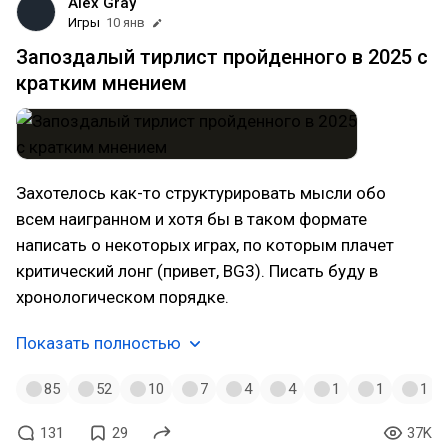
Alex Gray
Игры
10 янв
Запоздалый тирлист пройденного в 2025 с
кратким мнением
Захотелось как-то структурировать мысли обо
всем наигранном и хотя бы в таком формате
написать о некоторых играх, по которым плачет
критический лонг (привет, BG3). Писать буду в
хронологическом порядке.
Показать полностью
85
52
10
7
4
4
1
1
1
131
29
37K