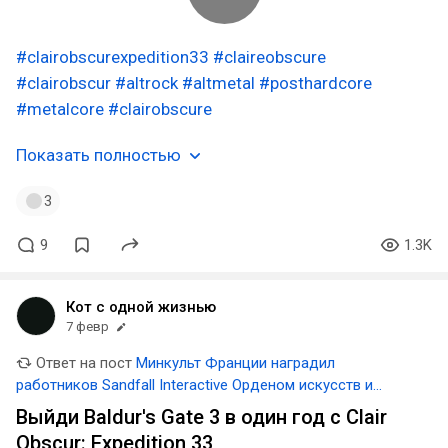
#clairobscurexpedition33
#claireobscure
#clairobscur
#altrock
#altmetal
#posthardcore
#metalcore
#clairobscure
Показать полностью
3
9
1.3K
Кот с одной жизнью
7 февр
Ответ на пост
Минкульт Франции наградил
работников Sandfall Interactive Орденом искусств и
литературы — за создание Expedition 33
Выйди Baldur's Gate 3 в один год с Clair
Obscur: Expedition 33