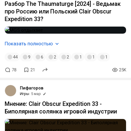
Разбор The Thaumaturge [2024] - Ведьмак
про Россию или Польский Clair Obscur
Expedition 33?
Показать полностью
44
9
6
2
2
1
1
1
78
21
25K
Пифагоров
Игры
5 мар
Мнение: Clair Obscur Expedition 33 -
Биполярная солянка игровой индустрии