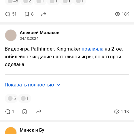
45
2
1
1
1
1
51
8
18K
Алексей Малахов
04.10.2024
Видеоигра Pathfinder: Kingmaker
повлияла
на 2-ое,
юбилейное издание настольной игры, по которой
сделана.
Показать полностью
5
1
1
1.1K
Минск и Бу