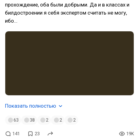
прохождение, оба были добрыми. Да и в классах и
билдостроении я себя экспертом считать не могу,
ибо…
Показать полностью
63
38
2
2
2
141
23
19K