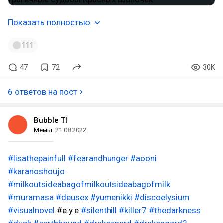
Показать полностью
111
47
72
30K
6 ответов на пост
Bubble TI
Мемы
21.08.2022
#lisathepainfull
#fearandhunger
#aooni
#karanoshoujo
#milkoutsideabagofmilkoutsideabagofmilk
#muramasa
#deusex
#yumenikki
#discoelysium
#visualnovel
#e.y.e
#silenthill
#killer7
#thedarkness