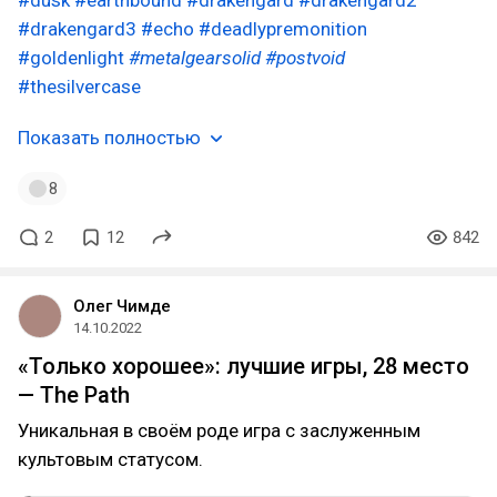
#dusk
#earthbound
#drakengard
#drakengard2
#drakengard3
#echo
#deadlypremonition
#goldenlight
#metalgearsolid
#postvoid
#thesilvercase
Показать полностью
8
2
12
842
Олег Чимде
14.10.2022
«Только хорошее»: лучшие игры, 28 место
— The Path
Уникальная в своём роде игра с заслуженным
культовым статусом.