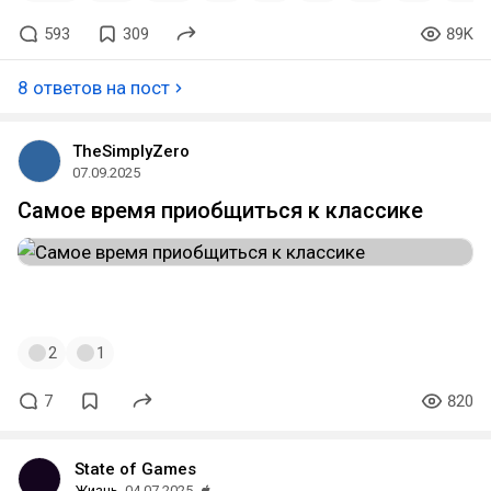
593
309
89K
8 ответов на пост
TheSimplyZero
07.09.2025
Самое время приобщиться к классике
#щитпост
#mightandmagic
#ultima
2
1
7
820
State of Games
Жизнь
04.07.2025