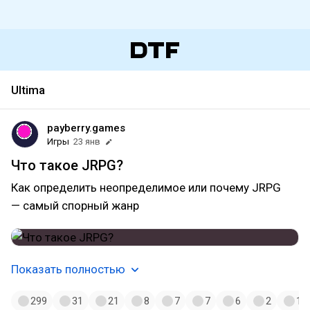
Ultima
payberry.games
Игры
23 янв
Что такое JRPG?
Как определить неопределимое или почему JRPG
— самый спорный жанр
Показать полностью
299
31
21
8
7
7
6
2
1