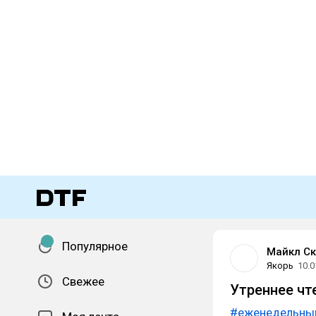
Популярное
Майкл Ск
Якорь
10.0
Свежее
Утреннее чт
#еженедельны