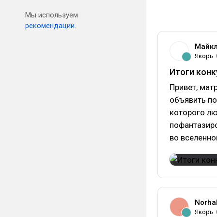
Мы используем
рекомендации.
Майкл
Якорь
Итоги кон
Привет, мат
объявить по
которого л
пофантазиро
во вселенно
Norha
Якорь