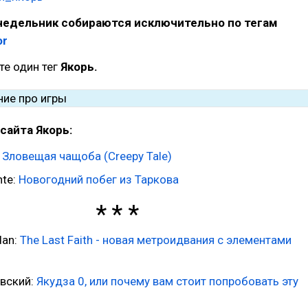
недельник собираются исключительно по тегам
or
те один тег
Якорь.
сайта Якорь:
:
Зловещая чащоба (Creepy Tale)
nte:
Новогодний побег из Таркова
dan:
The Last Faith - новая метроидвания с элементами
вский:
Якудза 0, или почему вам стоит попробовать эту