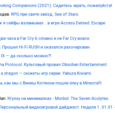
oking Companions (2021): Садитесь жрать, пожалуйста!
едев:
RPG при свете звёзд. Sea of Stars
ак я сейфы взламывал ...в игре Access Denied: Escape
ва часа в Far Cry 6 словно и не Far Cry вовсе
:
Прошел Hi-Fi RUSH и оказался разочарован
 IX — да сколько можно?!
ha Protocol. Культовый провал Obsidian Entertainment
e a dragon — сюжеты игр серии: Yakuza Kiwami
м, как мы с Виниш Котяном пошли ёлку в Minecraft
dan:
Ктулху на минималках - Morbid: The Seven Acolytes
Персональный видеоигровой дайджест. Неделя 1. 01.01 