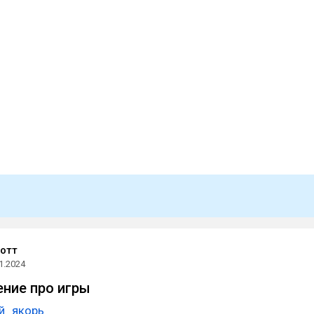
отт
1.2024
ение про игры
й_якорь