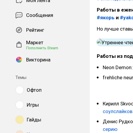
Моя лента
Работы в еже
Сообщения
#якорь
и
#yak
Но лучше ставь
Рейтинг
Маркет
Пополнить Steam
Работы из под
Викторина
Neon Demon
frehliche neu
Темы
Офтоп
Кирилл Skvo
Игры
соулслайков
Гайды
Денис Рудко
серию