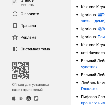
Granger
1990 - 2025
Kazuma Kiryu
О проекте
Igorious:
🎰Г
жизнь [демо
Правила
Igorious:
🚀З
Igorious:
Пои
Реклама
Kazuma Kiryu
Системная тема
untildawndea
Василий Леб
чувствах
Василий Леб
Любовь Кам
QR-код для установки
Гонконге
наших приложений.
Пифагор Ga
про магов и