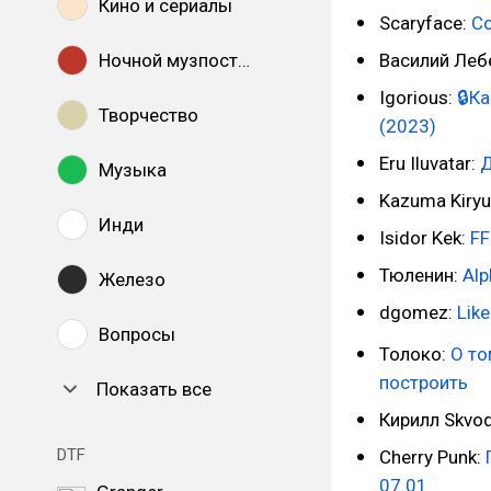
Кино и сериалы
Scaryface:
Co
Василий Леб
Ночной музпостинг
Igorious:
🔒К
Творчество
(2023)
Eru Iluvatar:
Д
Музыка
Kazuma Kiryu
Инди
Isidor Kek:
FF
Тюленин:
Alp
Железо
dgomez:
Lik
Вопросы
Толоко:
О то
построить
Показать все
Кирилл Skvo
DTF
Cherry Punk:
07.01