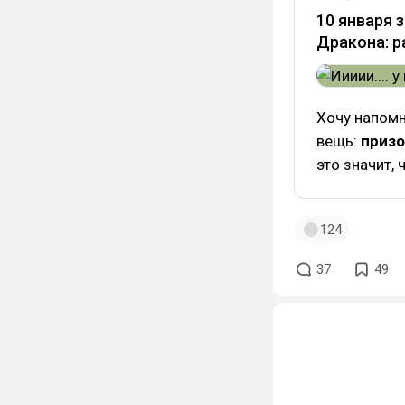
10 января 
Дракона: р
Хочу напомн
вещь:
призо
это значит, 
124
37
49