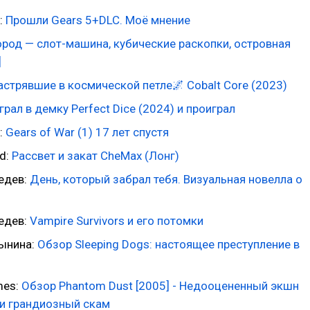
:
Прошли Gears 5+DLC. Моё мнение
ород — слот-машина, кубические раскопки, островная
]
астрявшие в космической петле🌌 Cobalt Core (2023)
грал в демку Perfect Dice (2024) и проиграл
:
Gears of War (1) 17 лет спустя
d:
Рассвет и закат CheMax (Лонг)
едев:
День, который забрал тебя. Визуальная новелла о
едев:
Vampire Survivors и его потомки
ынина:
Обзор Sleeping Dogs: настоящее преступление в
mes:
Обзор Phantom Dust [2005] - Недооцененный экшн
ли грандиозный скам