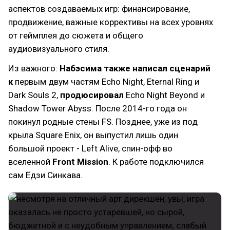
аспектов создаваемых игр: финансирование,
продвижение, важные коррективы на всех уровнях
от геймплея до сюжета и общего
аудиовизуального стиля.
Из важного:
Набэсима также написал сценарий
к
первым двум частям Echo Night, Eternal Ring и
Dark Souls 2,
продюсировал
Echo Night Beyond и
Shadow Tower Abyss. После 2014-го года он
покинул родные стены FS. Позднее, уже из под
крыла Square Enix, он выпустил лишь один
большой проект - Left Alive, спин-офф во
вселенной
Front Mission
. К работе подключился
сам Ёдзи Синкава.