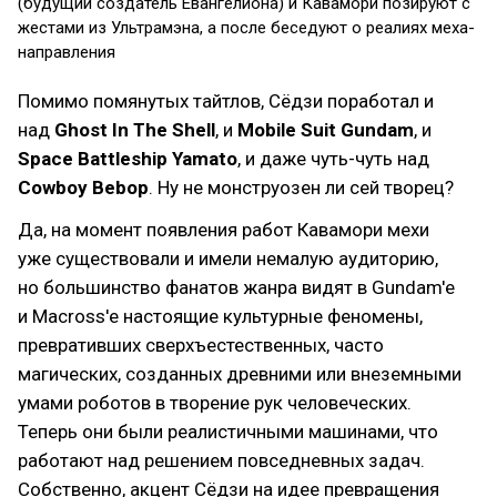
(будущий создатель Евангелиона) и Кавамори позируют с
жестами из Ультрамэна, а после беседуют о реалиях меха-
направления
Помимо помянутых тайтлов, Сёдзи поработал и
над
Ghost In The Shell
, и
Mobile Suit Gundam
, и
Space Battleship Yamato
, и даже чуть-чуть над
Cowboy Bebop
. Ну не монструозен ли сей творец?
Да, на момент появления работ Кавамори мехи
уже существовали и имели немалую аудиторию,
но большинство фанатов жанра видят в Gundam'е
и Macross'е настоящие культурные феномены,
превративших сверхъестественных, часто
магических, созданных древними или внеземными
умами роботов в творение рук человеческих.
Теперь они были реалистичными машинами, что
работают над решением повседневных задач.
Собственно, акцент Сёдзи на идее превращения