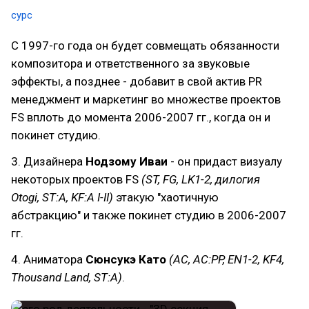
сурс
С 1997-го года он будет совмещать обязанности
композитора и ответственного за звуковые
эффекты, а позднее - добавит в свой актив PR
менеджмент и маркетинг во множестве проектов
FS вплоть до момента 2006-2007 гг., когда он и
покинет студию.
3. Дизайнера
Нодзому Иваи
- он придаст визуалу
некоторых проектов FS
(ST, FG, LK1-2, дилогия
Otogi, ST:A, KF:A I-II)
этакую "хаотичную
абстракцию" и также покинет студию в 2006-2007
гг.
4. Аниматора
Сюнсукэ Като
(AC, AC:PP, EN1-2, KF4,
Thousand Land, ST:A)
.