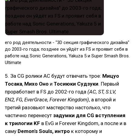
его род деятельности - "3D секция графического дизайна"
до 2003-го года; позднее он уйдёт из FS и проявит себя в
работе над Sonic Generations, Yakuza 5 и Super Smash Bros.
Ultimate
5. За CG ролики AC будут отвечать трое:
Мицуо
Тосака
,
Михо Оно
и
Тосиюки Судзуки
. Первый
проработает в FS до 2002-го года
(AC, ST, S:LV,
EN2, FG, EverGrace, Forever Kingdom)
, а второй и
третий разовьют мастерство настолько, что
частично перенесут
задумки для CG вступления
к трилогии KF
в EvG и Forever Kingdom, а после и в
саму
Demon's Souls, интро
к которому и