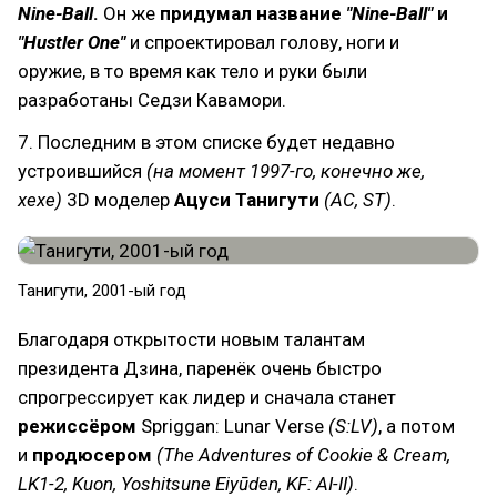
Nine-Ball
.
Он же
придумал название
"Nine-Ball"
и
"Hustler One"
и спроектировал голову, ноги и
оружие, в то время как тело и руки были
разработаны Седзи Кавамори.
7. Последним в этом списке будет недавно
устроившийся
(на момент 1997-го, конечно же,
хехе)
3D моделер
Ацуси Танигути
(AC, ST)
.
Танигути, 2001-ый год
Благодаря открытости новым талантам
президента Дзина, паренёк очень быстро
спрогрессирует как лидер и сначала станет
режиссёром
Spriggan: Lunar Verse
(S:LV)
, а потом
и
продюсером
(The Adventures of Cookie & Cream,
LK1-2, Kuon, Yoshitsune Eiyūden, KF: AI-II)
.