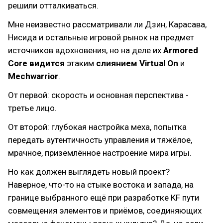
решили отталкиваться.
Мне неизвестно рассматривали ли Дзин, Карасава,
Нисида и остальные игровой рынок на предмет
источников вдохновения, но на деле их
Armored
Core видится
этаким
слиянием Virtual On
и
Mechwarrior
.
От первой: скорость и основная перспектива -
третье лицо.
От второй: глубокая настройка меха, попытка
передать аутентичность управления и тяжёлое,
мрачное, приземлённое настроение мира игры.
Но как должен выглядеть новый проект?
Наверное, что-то на стыке востока и запада, на
границе выбранного ещё при разработке KF пути
совмещения элементов и приёмов, соединяющих