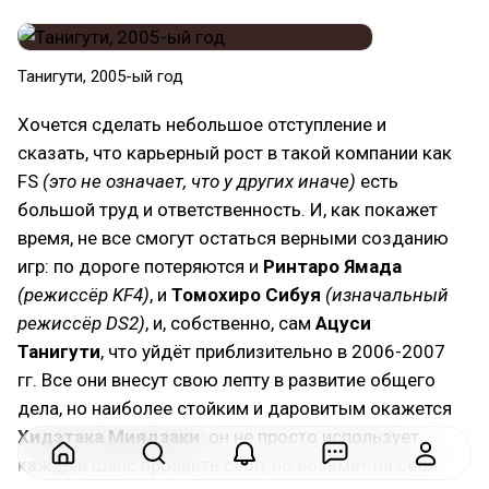
Танигути, 2005-ый год
Хочется сделать небольшое отступление и
сказать, что карьерный рост в такой компании как
FS
(это не означает, что у других иначе)
есть
большой труд и ответственность. И, как покажет
время, не все смогут остаться верными созданию
игр: по дороге потеряются и
Ринтаро Ямада
(режиссёр KF4)
, и
Томохиро Сибуя
(изначальный
режиссёр DS2)
, и, собственно, сам
Ацуси
Танигути
, что уйдёт приблизительно в 2006-2007
гг. Все они внесут свою лепту в развитие общего
дела, но наиболее стойким и даровитым окажется
Хидэтака Миядзаки
: он не просто использует
каждый шанс проявить себя, но возьмёт на себя