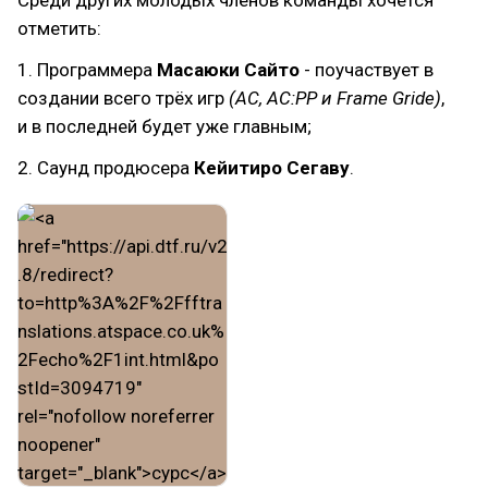
Среди других молодых членов команды хочется
отметить:
1. Программера
Масаюки Сайто
- поучаствует в
создании всего трёх игр
(AC, AC:PP и Frame Gride)
,
и в последней будет уже главным;
2. Cаунд продюсера
Кейитиро Сегаву
.