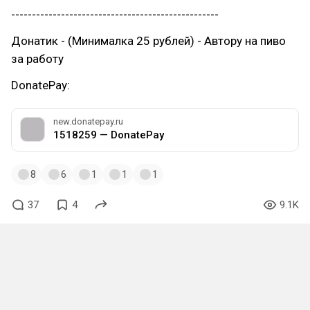
--------------------------------------------------
Донатик - (Минималка 25 рублей) - Автору на пиво
за работу
DonatePay:
new.donatepay.ru
1518259 — DonatePay
8
6
1
1
1
37
4
9.1K