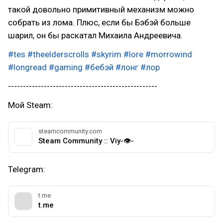
такой довольно примитивный механизм можно
собрать из лома. Плюс, если бы Бэбэй больше
шарил, он бы раскатал Михаила Андреевича.
#tes
#theelderscrolls
#skyrim
#lore
#morrowind
#longread
#gaming
#бебэй
#лонг
#лор
--------------------------------------------------
Мой Steam:
steamcommunity.com
Steam Community :: Viy-👁-
Telegram:
t.me
t.me